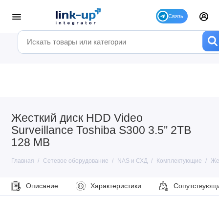
Жесткий диск HDD Video
Surveillance Toshiba S300 3.5'' 2TB
128 MB
Главная
Сетевое оборудование
NAS и СХД
Комплектующие
Же
Описание
Характеристики
Сопутствующ