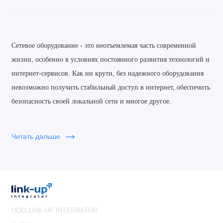
Сетевое оборудование - это неотъемлемая часть современной
жизни, особенно в условиях постоянного развития технологий и
интернет-сервисов.
Как ни крути, без надежного оборудования
невозможно получить стабильный доступ в интернет, обеспечить
безопасность своей локальной сети и многое другое.
Наш интернет-магазин предлагает широкий ассортимент сетевых
Читать дальше
устройств, которые обеспечат стабильность и качество
соединения, а также защитят вашу сеть от взлома и атак.
Мы предлагаем широкий выбор маршрутизаторов, коммутаторов,
модемов, роутеров, а также других сетевых устройств на любой
вкус и кошелек.
В нашем каталоге вы найдете товары как
OOO LINK-UP INTEGRATOR
профессионального, так и домашнего использования, а также