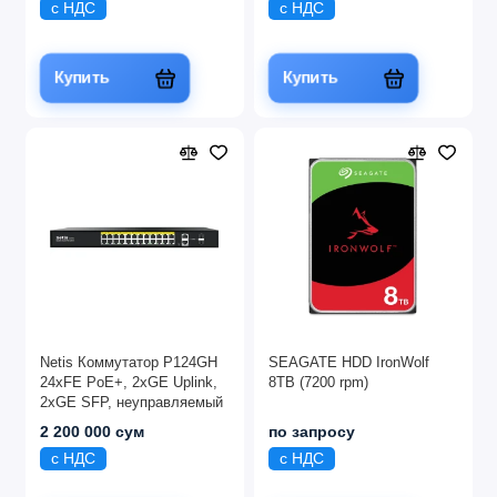
с НДС
с НДС
Купить
Купить
Netis Коммутатор P124GH
SEAGATE HDD IronWolf
24xFE PoE+, 2xGE Uplink,
8TB (7200 rpm)
2xGE SFP, неуправляемый
2 200 000 сум
по запросу
с НДС
с НДС