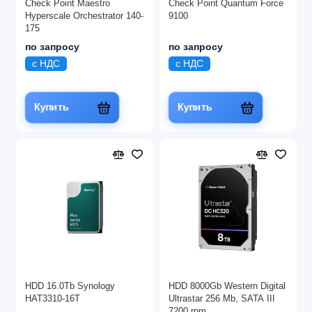
Check Point Maestro
Check Point Quantum Force
Hyperscale Orchestrator 140-
9100
175
по запросу
по запросу
с НДС
с НДС
Купить
Купить
HDD 16.0Tb Synology
HDD 8000Gb Western Digital
HAT3310-16T
Ultrastar 256 Mb, SATA III
7200 rpm