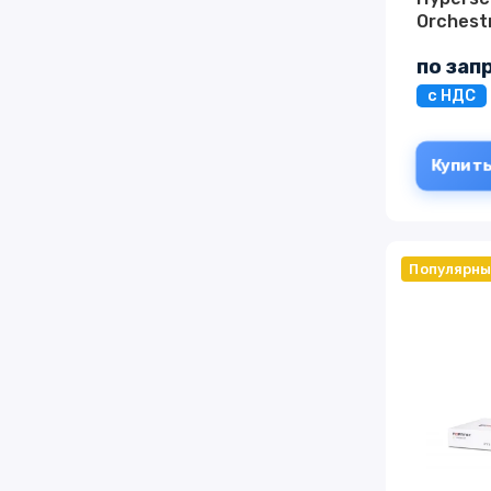
Orchest
175
по зап
с НДС
Купит
Популярн