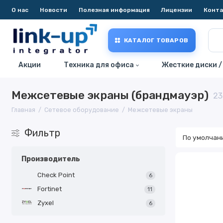
О нас
Новости
Полезная информация
Лицензии
Конт
КАТАЛОГ ТОВАРОВ
Акции
Техника для офиса
Жесткие диски /
Межсетевые экраны (брандмауэр)
23
Главная
Сетевое оборудование
Межсетевые экраны
Фильтр
Производитель
Check Point
6
Fortinet
11
Zyxel
6