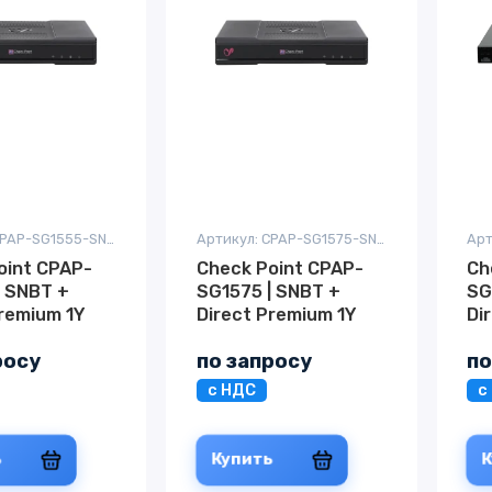
Артикул: CPAP-SG1555-SNBT-SS-PREM-1Y
Артикул: CPAP-SG1575-SNBT-SS-PREM-1Y
oint CPAP-
Check Point CPAP-
Ch
| SNBT +
SG1575 | SNBT +
SG
Premium 1Y
Direct Premium 1Y
Di
росу
по запросу
по
с НДС
с
ь
Купить