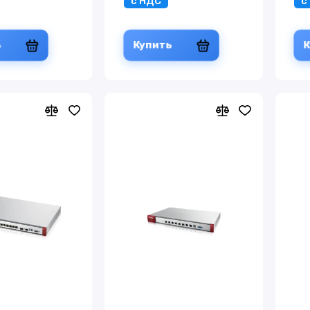
с НДС
с
ь
Купить