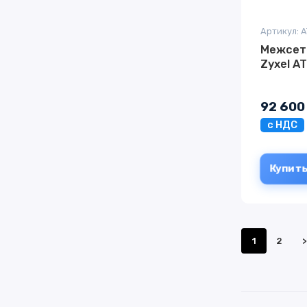
Артикул: 
Межсет
Zyxel A
92 600
с НДС
Купит
1
2
>