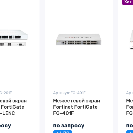
Хит
G-201F
Артикул: FG-401F
Арт
евой экран
Межсетевой экран
Ме
 FortiGate
Fortinet FortiGate
Fo
F-LENC
FG-401F
FG
росу
по запросу
по