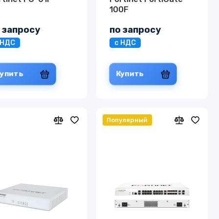
100F
 запросу
по запросу
 НДС
с НДС
Купить
Купить
Популярный