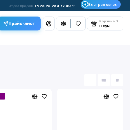
Отдел продаж
+998 95 980 72 80
Корзина
0
Прайс-лист
0 сум