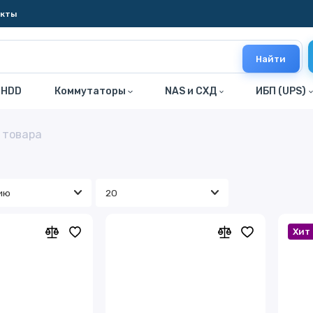
акты
Найти
 HDD
Коммутаторы
NAS и СХД
ИБП (UPS)
 товара
Хит