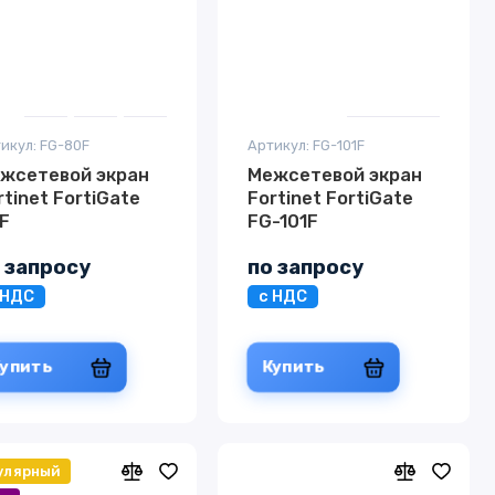
икул: FG-80F
Артикул: FG-101F
жсетевой экран
Межсетевой экран
rtinet FortiGate
Fortinet FortiGate
F
FG-101F
 запросу
по запросу
 НДС
с НДС
Купить
Купить
улярный