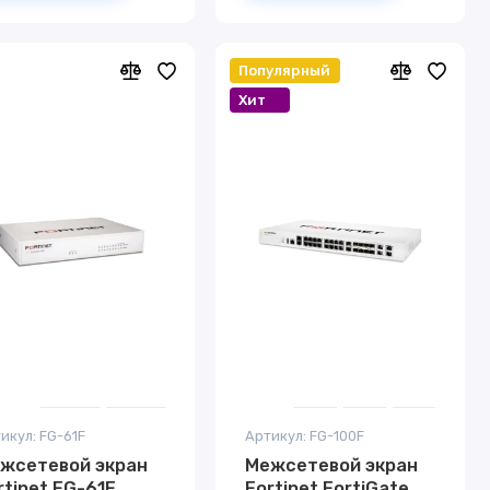
Популярный
Хит
икул: FG-61F
Артикул: FG-100F
жсетевой экран
Межсетевой экран
rtinet FG-61F
Fortinet FortiGate