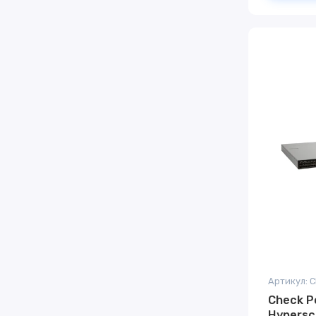
Check P
Hypersc