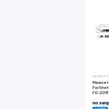
Артикул: F
Межсет
Fortinet
FG-201
по зап