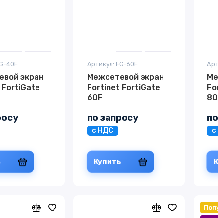
FG-40F
Артикул: FG-60F
Арт
евой экран
Межсетевой экран
Ме
 FortiGate
Fortinet FortiGate
Fo
60F
80
росу
по запросу
по
с НДС
с
ь
Купить
Поп