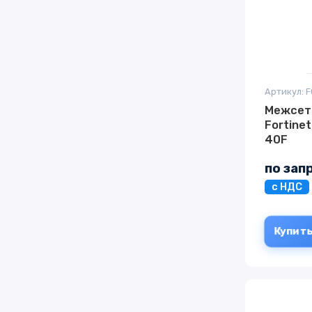
Артикул: 
Межсет
Fortinet
40F
по зап
с НДС
Купит