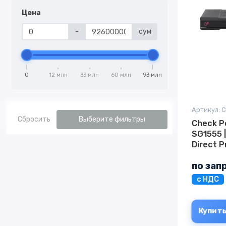
Цена
-
сум
0
12 млн
33 млн
60 млн
93 млн
Сбросить
Выберите фильтры
Check P
SG1555 
Direct 
по зап
с НДС
Купит