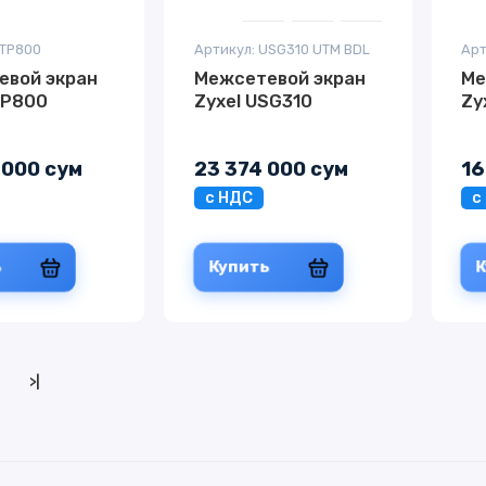
ATP800
Артикул: USG310 UTM BDL
Арт
евой экран
Межсетевой экран
Ме
TP800
Zyxel USG310
Zy
 000 сум
23 374 000 сум
16
с НДС
с
ь
Купить
>|