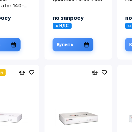
rator 140-
росу
по запросу
по
с НДС
с
ь
Купить
ый