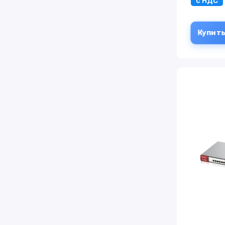
с НДС
Купит