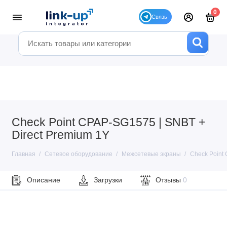
0
Check Point CPAP-SG1575 | SNBT +
Direct Premium 1Y
Главная
Сетевое оборудование
Межсетевые экраны
Check Point 
Описание
Загрузки
Отзывы
0