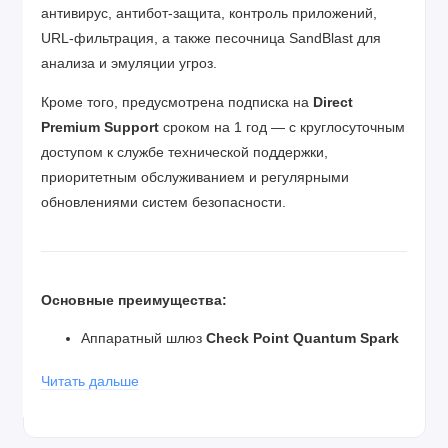
антивирус, антибот-защита, контроль приложений,
URL-фильтрация, а также песочница SandBlast для
анализа и эмуляции угроз.
Кроме того, предусмотрена подписка на
Direct
Premium Support
сроком на 1 год — с круглосуточным
доступом к службе технической поддержки,
приоритетным обслуживанием и регулярными
обновлениями систем безопасности.
Основные преимущества:
Аппаратный шлюз
Check Point Quantum Spark
1575
— надёжное решение уровня NGFW
Читать дальше
Включена годовая подписка
SNBT
с передовыми
функциями предотвращения угроз