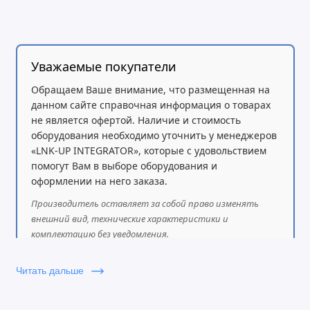
Модуль
SandBlast
— облачная песочница для
защиты от сложных и нулевых угроз
Поддержка до 200 удалённых пользователей по
Уважаемые покупатели
VPN
Обращаем Ваше внимание, что размещенная на
Техническая поддержка уровня
Direct Premium
данном сайте справочная информация о товарах
— 24/7, приоритетный канал
не является офертой. Наличие и стоимость
оборудования необходимо уточнить у менеджеров
Централизованное управление через
«LNK-UP INTEGRATOR», которые с удовольствием
платформу
Check Point Infinity
помогут Вам в выборе оборудования и
оформлении на него заказа.
Идеально подходит для малых и средних
Производитель оставляет за собой право изменять
предприятий, распределённых филиалов и
внешний вид, технические характеристики и
организаций с повышенными требованиями к
комплектацию без уведомления.
информационной безопасности
Это решение обеспечивает надежную защиту вашей
Читать дальше
IT-инфраструктуры, снижает риски кибератак и
упрощает администрирование благодаря единой