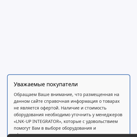
TS-873AeU-RP имеет один
слот PCIe3, куда
устанавливаются
различные карты
расширения.
Сетевые карты 10/25 Гбит/c
Уважаемые покупатели
Обеспечьте высокую пропускную способность 
Обращаем Ваше внимание, что размещенная на
данных, быстрое резервное копирование и в
данном сайте справочная информация о товарах
не является офертой. Наличие и стоимость
оборудования необходимо уточнить у менеджеров
Карты QM2
«LNK-UP INTEGRATOR», которые с удовольствием
помогут Вам в выборе оборудования и
Добавьте дополнительные слоты M.2 SSD дл
оформлении на него заказа.