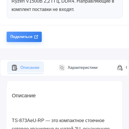
Ryzen V1500B 2,2 ГГц, DDR4. Направляющие в
комплект поставки не входят.
Поделиться
Описание
Характеристики
С
Описание
TS-873AeU-RP — это компактное стоечное
сетевое хранилище высотой 2U, оснащенное