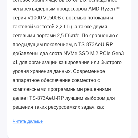
четырехъядерным процессором AMD Ryzen™
серии V1000 V1500B с восемью потоками и
тактовой частотой 2,2 ГГц, а также двумя
сетевыми портами 2,5 Гбит/c. По сравнению с
предыдущим поколением, в TS-873AeU-RP
добавлены два слота NVMe SSD M.2 PCIe Gen3
x1 для организации кэширования или быстрого
уровня хранения данных. Современное
аппаратное обеспечение совместно с
комплексными программными решениями
делает TS-873AeU-RP лучшим выбором для
решения таких ресурсоемких задач, как
виртуальные машины или интенсивный
Читать дальше
многопользовательский доступ. Компактная
конструкция малой глубины упрощает установку