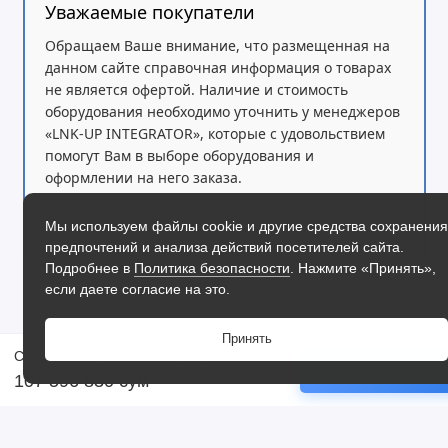
Уважаемые покупатели
Обращаем Ваше внимание, что размещенная на
данном сайте справочная информация о товарах
не является офертой. Наличие и стоимость
оборудования необходимо уточнить у менеджеров
«LNK-UP INTEGRATOR», которые с удовольствием
помогут Вам в выборе оборудования и
оформлении на него заказа.
Производитель оставляет за собой право изменять
Мы используем файлы cookie и другие средства сохранения
внешний вид, технические характеристики и
предпочтений и анализа действий посетителей сайта.
комплектацию без уведомления.
Подробнее в
Политика безопасности
. Нажмите «Принять»,
если даете согласие на это.
Читать дальше
Принять
Сетевой RAID-накопитель TS-883XU-RP-E2124-8G
Купить
107 596 830 сум
Отзывы
Жесткий диск WD Red Plus 12TB