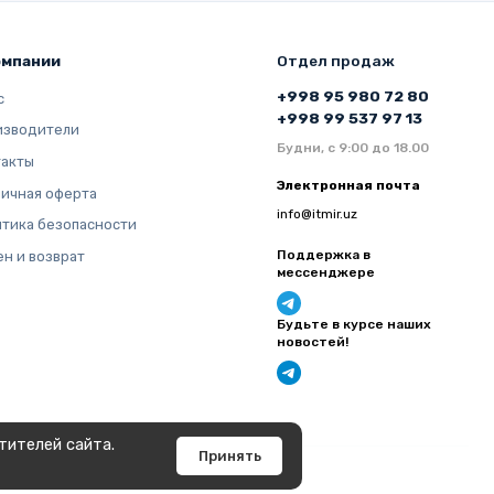
омпании
Отдел продаж
+998 95 980 72 80
с
+998 99 537 97 13
изводители
Будни, с 9:00 до 18.00
такты
Электронная почта
ичная оферта
info@itmir.uz
тика безопасности
Поддержка в
н и возврат
мессенджере
Будьте в курсе наших
новостей!
тителей сайта.
Принять