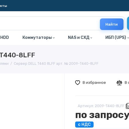
акты
Найти
 HDD
Коммутаторы
NAS и СХД
ИБП (UPS)
-T440-8LFF
елями
Сервер DELL T440 8LFF арт. № 2009-T440-8LFF
В избранное
В 
Артикул: 2009-T440-8LFF
по запрос
с НДС