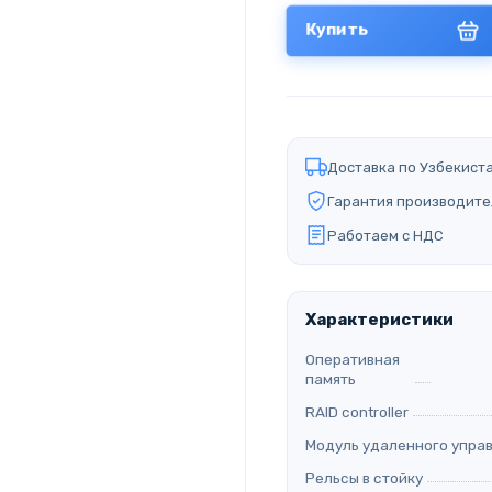
Купить
Доставка по Узбекист
Гарантия производите
Работаем с НДС
Характеристики
Оперативная
память
RAID controller
Модуль удаленного упра
Рельсы в стойку