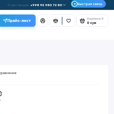
Отдел продаж
+998 95 980 72 80
Корзина
0
Прайс-лист
0 сум
сравнение
у