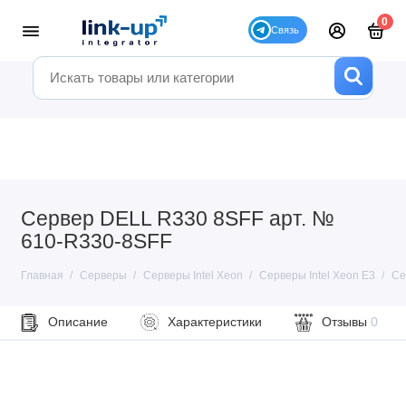
0
Сервер DELL R330 8SFF арт. №
610-R330-8SFF
Главная
Серверы
Серверы Intel Xeon
Серверы Intel Xeon E3
Се
Описание
Характеристики
Отзывы
0