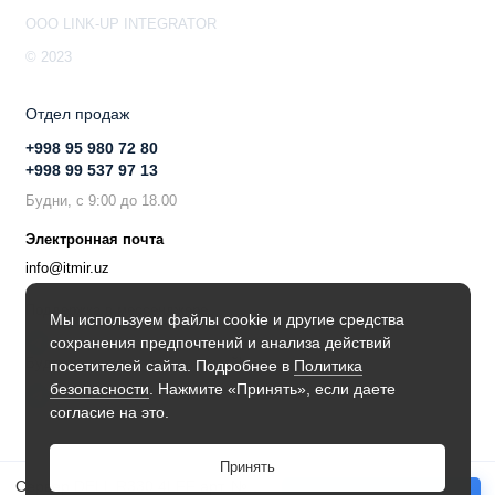
OOO LINK-UP INTEGRATOR
© 2023
Отдел продаж
+998 95 980 72 80
+998 99 537 97 13
Будни, с 9:00 до 18.00
Электронная почта
info@itmir.uz
Поддержка в мессенджере
Мы используем файлы cookie и другие средства
сохранения предпочтений и анализа действий
Будьте в курсе наших новостей!
посетителей сайта. Подробнее в
Политика
безопасности
. Нажмите «Принять», если даете
согласие на это.
Принять
Сервер DELL R330 4LFF арт. № 609-R330-4LFF