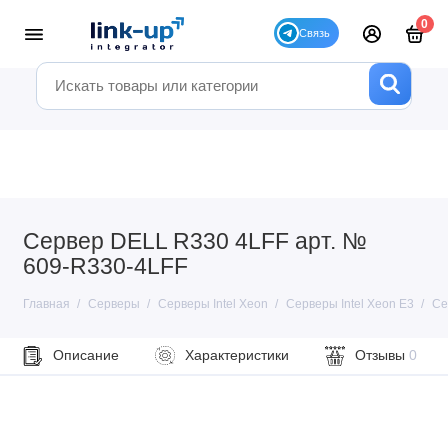
0
Сервер DELL R330 4LFF арт. №
609-R330-4LFF
Главная
Серверы
Серверы Intel Xeon
Серверы Intel Xeon E3
Се
Описание
Характеристики
Отзывы
0