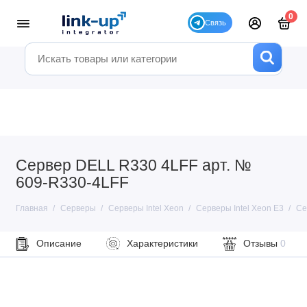
0
Сервер DELL R330 4LFF арт. №
609-R330-4LFF
Главная
Серверы
Серверы Intel Xeon
Серверы Intel Xeon E3
Се
Описание
Характеристики
Отзывы
0