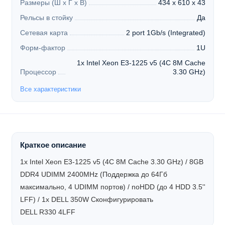
Размеры (Ш х Г х В)
434 x 610 x 43
Рельсы в стойку
Да
Сетевая карта
2 port 1Gb/s (Integrated)
Форм-фактор
1U
1x Intel Xeon E3-1225 v5 (4C 8M Cache
Процессор
3.30 GHz)
Все характеристики
Краткое описание
1x Intel Xeon E3-1225 v5 (4C 8M Cache 3.30 GHz) / 8GB
DDR4 UDIMM 2400MHz (Поддержка до 64Гб
максимально, 4 UDIMM портов) / noHDD (до 4 HDD 3.5''
LFF) / 1x DELL 350W
Сконфигурировать
DELL R330 4LFF