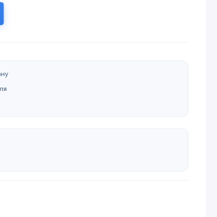
ану
ля