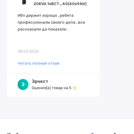
20KVA 1xBCT_40(40x9AH)
Ибп держит хорошо , ребята
профессионалы своего дела , все
рассказали да показали ..
08.03.2024
Читать полный отзыв
Эрнест
Э
Оценил(а) товар на
5