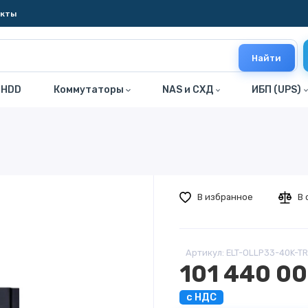
акты
Найти
 HDD
Коммутаторы
NAS и СХД
ИБП (UPS)
3
В избранное
В 
Артикул: ELT-OLLP33-40K-T
101 440 00
с НДС