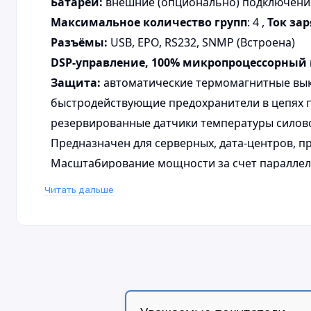
Батареи:
внешние (опционально) подключение н
Максимальное количество групп
: 4 ,
Ток зар
Разъёмы:
USB, EPO, RS232, SNMP (Встроена)
DSP-управление, 100% микропроцессорный
Защита:
автоматические термомагнитные выкл
быстродействующие предохранители в цепях п
резервированные датчики температуры силовой
Предназначен для серверных, дата-центров, 
Масштабирование мощности за счет паралле
Поддержка генераторов
Читать дальше
Вес
: 380 кг
Отзывы
Нет отзывов об этом товаре.