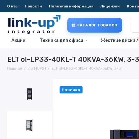
О нас
Новости
Полезная информация
Лицензии
Конт
КАТАЛОГ ТОВАРОВ
Акции
Техника для офиса
Жесткие диски /
ELT ol-LP33-40KL-T 40KVA-36KW, 3-
Главная
ИБП (UPS)
ELT ol-LP33-40KL-T 40KVA-36KW, 3-3
Новинка