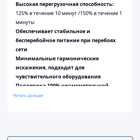
Высокая перегрузочная способность:
125% в течение 10 минут /150% в течение 1
минуты
Обеспечивает стабильное и
бесперебойное питание при перебоях
сети
Минимальные гармонические
искажения, подходит для
чувствительного оборудования
Поддержка 100% несимметричной
нагрузки
Читать дальше
Батареи:
внешние (опционально)
подключение нескольких групп , каждая
группа - 30,32,34 шт.
Максимальное количество групп
: 4 ,
Ток