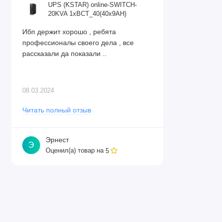
UPS (KSTAR) online-SWITCH-
параллельного подключения
20KVA 1xBCT_40(40x9AH)
Поддержка генераторов
Ибп держит хорошо , ребята
Вес
: 432 кг
профессионалы своего дела , все
Отзывы
рассказали да показали ..
Нет отзывов об этом товаре.
08.03.2024
Читать полный отзыв
Оставить отзыв
Эрнест
Э
Оценил(а) товар на
5