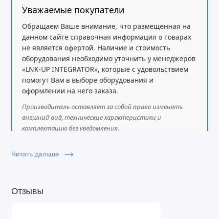
заряда:
макс. 25 А,
Уважаемые покупатели
Разъёмы:
USB, EPO, RS232, SNMP
Обращаем Ваше внимание, что размещенная на
(Встроена)
данном сайте справочная информация о товарах
DSP-управление, 100%
не является офертой. Наличие и стоимость
микропроцессорный контроль
оборудования необходимо уточнить у менеджеров
«LNK-UP INTEGRATOR», которые с удовольствием
Защита:
автоматические термомагнитные
помогут Вам в выборе оборудования и
выключатели для входа, выхода, батареи и
оформлении на него заказа.
байпаса,
Производитель оставляет за собой право изменять
быстродействующие предохранители в
внешний вид, технические характеристики и
цепях постоянного тока и байпаса,
комплектацию без уведомления.
резервированные датчики температуры
Читать дальше
силовой части, звуковая сигнализация.
Предназначен для серверных, дата-
центров, промышленного оборудования,
Отзывы
медицинского оборудования (МРТ, МСКТ)
Масштабирование мощности за счет