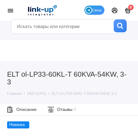
0
ELT ol-LP33-60KL-T 60KVA-54KW, 3-
3
Главная
ИБП (UPS)
ELT ol-LP33-60KL-T 60KVA-54KW, 3-3
Описание
Отзывы
0
Новинка