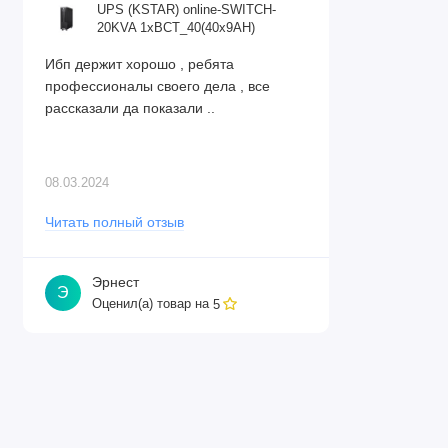
UPS (KSTAR) online-SWITCH-
параллельного подключения
20KVA 1xBCT_40(40x9AH)
Поддержка генераторов
Ибп держит хорошо , ребята
Вес:
270 кг
профессионалы своего дела , все
Отзывы
рассказали да показали ..
Нет отзывов об этом товаре.
08.03.2024
Читать полный отзыв
Оставить отзыв
Эрнест
Э
Оценил(а) товар на
5