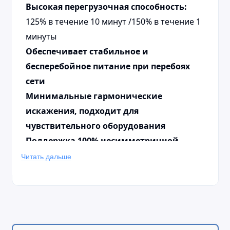
Высокая перегрузочная способность:
125% в течение 10 минут /150% в течение 1
минуты
Обеспечивает стабильное и
бесперебойное питание при перебоях
сети
Минимальные гармонические
искажения, подходит для
чувствительного оборудования
Поддержка 100% несимметричной
нагрузки
Читать дальше
Батареи:
внешние (опционально)
подключение нескольких групп , каждая
группа - 30,32,34 шт.
Максимальное количество групп
: 4 ,
Ток