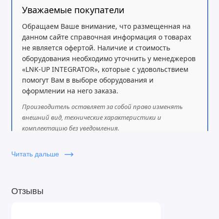
заряда:
макс. 5 А,
Уважаемые покупатели
Разъёмы:
USB, EPO, RS232, SNMP
Обращаем Ваше внимание, что размещенная на
(Опционально)
данном сайте справочная информация о товарах
DSP-управление, 100%
не является офертой. Наличие и стоимость
микропроцессорный контроль
оборудования необходимо уточнить у менеджеров
«LNK-UP INTEGRATOR», которые с удовольствием
Защита:
автоматические термомагнитные
помогут Вам в выборе оборудования и
выключатели для входа, выхода, батареи и
оформлении на него заказа.
байпаса,
Производитель оставляет за собой право изменять
быстродействующие предохранители в
внешний вид, технические характеристики и
цепях постоянного тока и байпаса,
комплектацию без уведомления.
резервированные датчики температуры
Читать дальше
силовой части, звуковая сигнализация.
Предназначен для серверных, дата-
центров, промышленного оборудования,
Отзывы
медицинского оборудования (МРТ, МСКТ)
Масштабирование мощности за счет