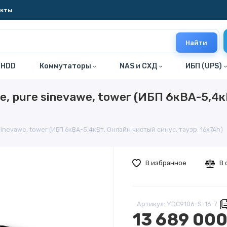
акты
Найти
 HDD
Коммутаторы
NAS и СХД
ИБП (UPS)
, pure sinevawe, tower (ИБП 6кВА-5,4к
inevawe, tower (ИБП 6кВА-5,4кВт, Онлайн чистый синус, тауэр, 16x7Ah)
В избранное
В 
Артикул: YDC9106-S-16-7
13 689 000