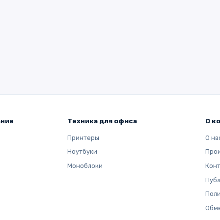
ание
Техника для офиса
О к
Принтеры
О на
Ноутбуки
Про
Моноблоки
Кон
Публ
Поли
Обме