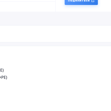
Поделиться
E)
+PE)