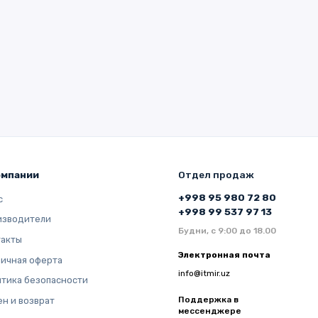
омпании
Отдел продаж
+998 95 980 72 80
с
+998 99 537 97 13
изводители
Будни, с 9:00 до 18.00
такты
Электронная почта
ичная оферта
info@itmir.uz
тика безопасности
Поддержка в
н и возврат
мессенджере