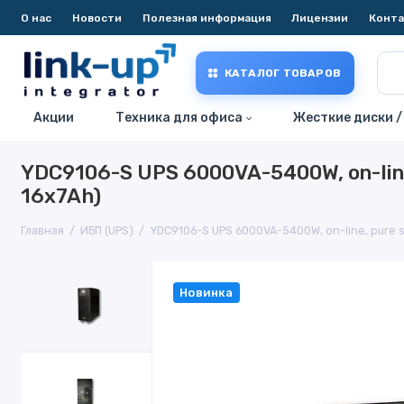
О нас
Новости
Полезная информация
Лицензии
Конт
КАТАЛОГ ТОВАРОВ
Акции
Техника для офиса
Жесткие диски /
YDC9106-S UPS 6000VA-5400W, on-line
16x7Ah)
Главная
ИБП (UPS)
YDC9106-S UPS 6000VA-5400W, on-line, pure s
Новинка