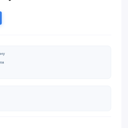
ану
ля