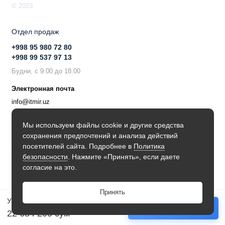
© 2023
Отдел продаж
+998 95 980 72 80
+998 99 537 97 13
Будни, с 9:00 до 18.00
Электронная почта
info@itmir.uz
Поддержка в мессенджере
Мы используем файлы cookie и другие средства
сохранения предпочтений и анализа действий
Будьте в курсе наших новостей!
посетителей сайта. Подробнее в
Политика
безопасности
. Нажмите «Принять», если даете
согласие на это.
Принять
Управляемый коммутатор H3C уровня 3 H3C S5570S-36F-EI
Купить
22 684 200 сум