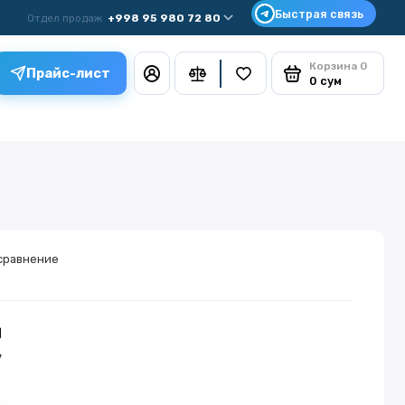
Отдел продаж
+998 95 980 72 80
Корзина
0
Прайс-лист
0 сум
сравнение
у