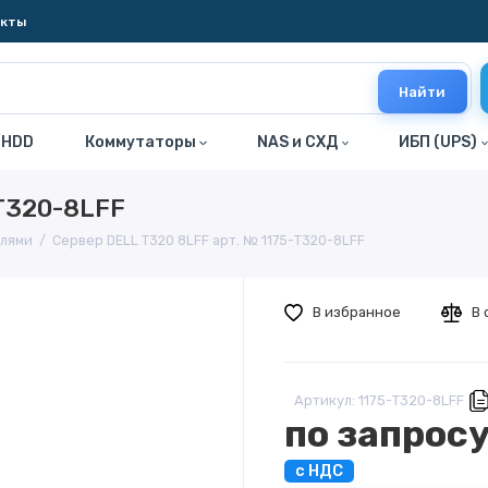
акты
Найти
 HDD
Коммутаторы
NAS и СХД
ИБП (UPS)
-T320-8LFF
елями
Сервер DELL T320 8LFF арт. № 1175-T320-8LFF
В избранное
В 
Артикул: 1175-T320-8LFF
по запрос
с НДС