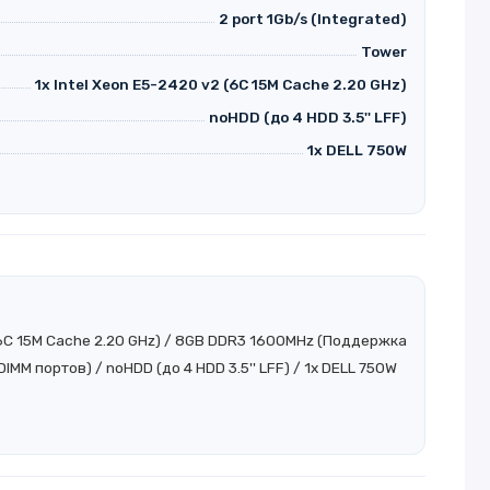
2 port 1Gb/s (Integrated)
Tower
1x Intel Xeon E5-2420 v2 (6C 15M Cache 2.20 GHz)
noHDD (до 4 HDD 3.5'' LFF)
1x DELL 750W
 (6C 15M Cache 2.20 GHz) / 8GB DDR3 1600MHz (Поддержка
IMM портов) / noHDD (до 4 HDD 3.5'' LFF) / 1x DELL 750W