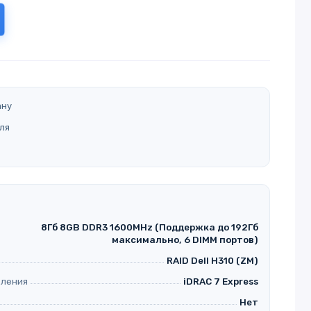
ану
ля
8Гб 8GB DDR3 1600MHz (Поддержка до 192Гб
максимально, 6 DIMM портов)
RAID Dell H310 (ZM)
вления
iDRAC 7 Express
Нет