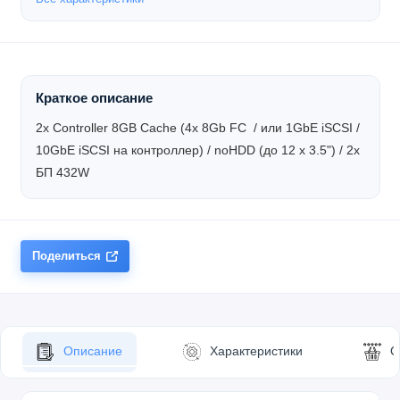
Краткое описание
2x Controller 8GB Cache (4x 8Gb FC / или 1GbE iSCSI /
10GbE iSCSI на контроллер) / noHDD (до 12 x 3.5") / 2x
БП 432W
Поделиться
Описание
Характеристики
О