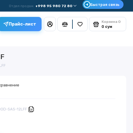
Отдел продаж
+998 95 980 72 80
Корзина
0
Прайс-лист
0 сум
FF
LFF
сравнение
BOD-SAS-12LFF