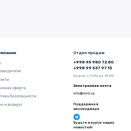
омпании
Отдел продаж
+998 95 980 72 80
с
+998 99 537 97 13
изводители
Будни, с 9:00 до 18.00
такты
Электронная почта
ичная оферта
info@itmir.uz
тика безопасности
Поддержка в
н и возврат
мессенджере
Будьте в курсе наших
новостей!