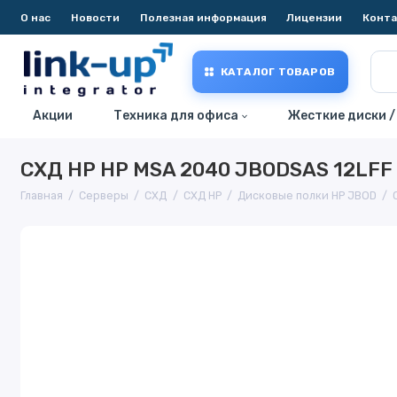
О нас
Новости
Полезная информация
Лицензии
Конт
КАТАЛОГ ТОВАРОВ
Акции
Техника для офиса
Жесткие диски /
СХД HP HP MSA 2040 JBODSAS 12LFF
Главная
Серверы
СХД
СХД HP
Дисковые полки HP JBOD