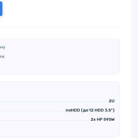
ану
ля
2U
noHDD (до 12 HDD 3.5")
2x HP 595W