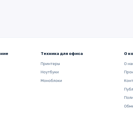
ание
Техника для офиса
О к
Принтеры
О на
Ноутбуки
Про
Моноблоки
Кон
Публ
Поли
Обме