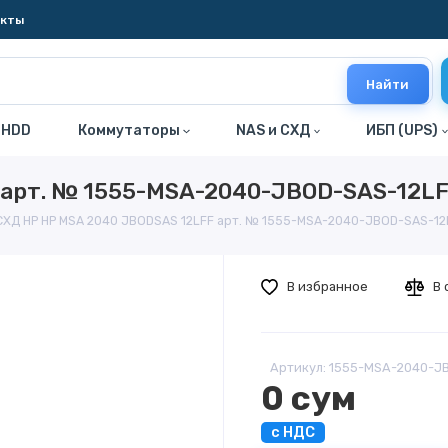
акты
Найти
 HDD
Коммутаторы
NAS и СХД
ИБП (UPS)
 арт. № 1555-MSA-2040-JBOD-SAS-12L
СХД HP HP MSA 2040 JBODSAS 12LFF арт. № 1555-MSA-2040-JBOD-SAS-12
В избранное
В 
Артикул: 1555-MSA-2040-J
0 сум
с НДС