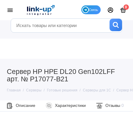
0
Сервер HP HPE DL20 Gen102LFF
арт. № P17077-B21
Главная
Серверы
Готовые решения
Серверы для 1С
Сервер H
Описание
Характеристики
Отзывы
0