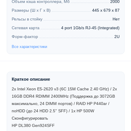
Объем кэша контроллера, Мб
2000
Размеры (Ш х Г х В)
445 x 679 x 87
Рельсы в стойку
Нет
Сетевая карта
4 port 1Gb/s RJ-45 (Integrated)
Форм-фактор
2U
Все характеристики
Краткое описание
2x Intel Xeon E5-2620 v3 (6C 15M Cache 2.40 GHz) / 2x
16GB DDR4 RDIMM 2400MHz (Поддержка до 3072GB
максимально, 24 DIMM портов) / RAID HP P440ar /
noHDD (до 24 HDD 2.5'' SFF) / 1x HP 500W
Сконфигурировать
HP DL380 Gen924SFF