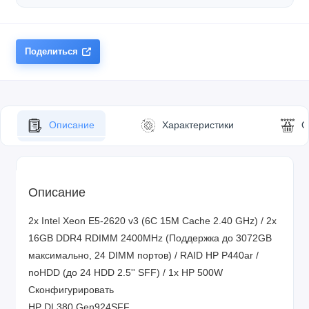
Поделиться
Описание
Характеристики
О
Описание
2x Intel Xeon E5-2620 v3 (6C 15M Cache 2.40 GHz) / 2x
16GB DDR4 RDIMM 2400MHz (Поддержка до 3072GB
максимально, 24 DIMM портов) / RAID HP P440ar /
noHDD (до 24 HDD 2.5'' SFF) / 1x HP 500W
Сконфигурировать
HP DL380 Gen924SFF