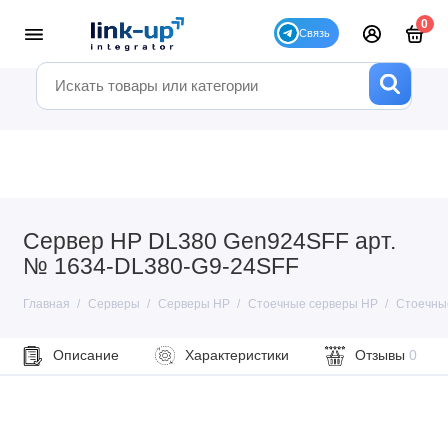
0
Сервер HP DL380 Gen924SFF арт.
№ 1634-DL380-G9-24SFF
Главная
Серверы
Серверы HP
Стоечные серверы HP
Стоечны
Описание
Характеристики
Отзывы
0