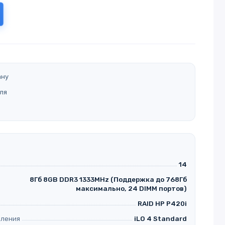
ану
ля
14
8Гб 8GB DDR3 1333MHz (Поддержка до 768Гб
максимально, 24 DIMM портов)
RAID HP P420i
вления
iLO 4 Standard