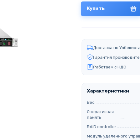
Купить
Доставка по Узбекист
Гарантия производите
Работаем с НДС
Характеристики
Вес
Оперативная
память
RAID controller
Модуль удаленного упра