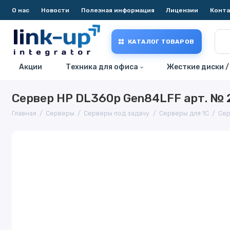
О нас
Новости
Полезная информация
Лицензии
Конт
КАТАЛОГ ТОВАРОВ
Акции
Техника для офиса
Жесткие диски /
Сервер HP DL360p Gen84LFF арт. №
Главная
Серверы
Серверы под задачу
Серверы для 1С
Сер