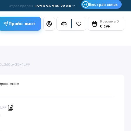
Отдел продаж
+998 95 980 72 80
Корзина
0
Прайс-лист
0 сум
-DL360p-G8-4LFF
сравнение
4LFF
у