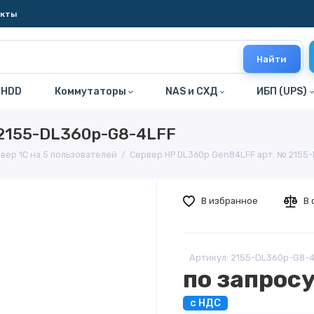
акты
Найти
 HDD
Коммутаторы
NAS и СХД
ИБП (UPS)
 2155-DL360p-G8-4LFF
вер 1С на 5 пользователей
Сервер HP DL360p Gen84LFF арт. № 2155
В избранное
В 
Артикул: 2155-DL360p-G8-
по запрос
с НДС