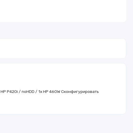
 HP P420i / noHDD / 1x HP 460W
Сконфигурировать