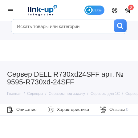
0
Сервер DELL R730xd24SFF арт. №
9595-R730xd-24SFF
Главная
Серверы
Серверы под задачу
Серверы для 1С
Сервер
Описание
Характеристики
Отзывы
0