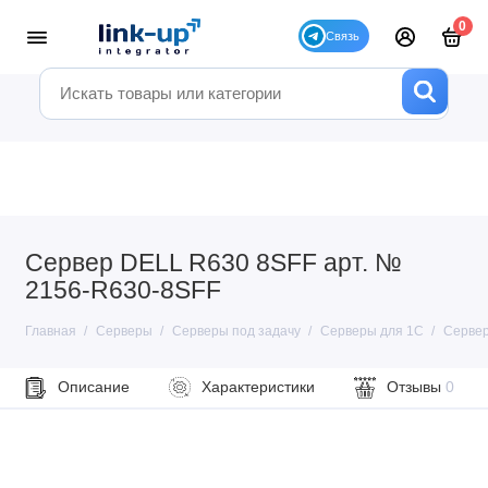
0
Сервер DELL R630 8SFF арт. №
2156-R630-8SFF
Главная
Серверы
Серверы под задачу
Серверы для 1С
Сервер
Описание
Характеристики
Отзывы
0