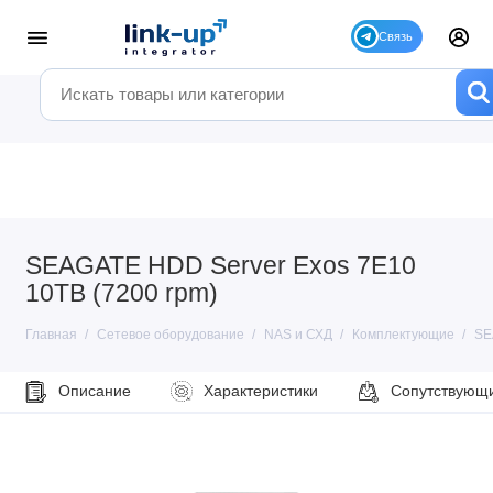
SEAGATE HDD Server Exos 7E10
10TB (7200 rpm)
Главная
Сетевое оборудование
NAS и СХД
Комплектующие
SE
Описание
Характеристики
Сопутствующ