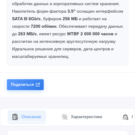
обработки данных и корпоративных систем хранения.
Накопитель форм-фактора
3.5"
оснащен интерфейсом
SATA III 6Gb/s
, буфером
256 МБ
и работает на
скорости
7200 об/мин
. Обеспечивает передачу данных
до
263 МБ/с
, имеет ресурс
MTBF 2 000 000 часов
и
рассчитан на интенсивную круглосуточную нагрузку.
Идеальное решение для серверов, дата-центров и
масштабируемых хранилищ.
Поделиться
Описание
Характеристики
С