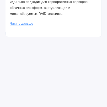
идеально подходит для корпоративных серверов,
облачных платформ, виртуализации и
масштабируемых RAID-массивов.
Читать дальше
Высокая производительность 7200 об/мин и скорость
до 263 МБ/с
Seagate Exos 7E10 работает со скоростью вращения
7200 об/мин
, обеспечивая быстрый доступ к данным и
стабильную работу при интенсивных нагрузках.
Внутренняя скорость передачи данных достигает
263
МБ/с
, что значительно повышает производительность
при работе с большими массивами информации,
базами данных и виртуальными машинами.
Буферная память объемом
256 МБ
дополнительно
оптимизирует операции чтения и записи, снижая