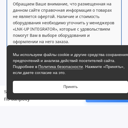
Обращаем Ваше внимание, что размещенная на
данном сайте справочная информация о товарах
Интерфейс SATA III и универсальная интеграция
не является офертой. Наличие и стоимость
оборудования необходимо уточнить у менеджеров
Накопитель оснащен интерфейсом
SATA III 6Gb/s
,
«LNK-UP INTEGRATOR», которые с удовольствием
обеспечивающим стабильную передачу данных и
помогут Вам в выборе оборудования и
совместимость с большинством серверных платформ
оформлении на него заказа.
и систем хранения.
Производитель оставляет за собой право изменять
Мы используем файлы cookie и другие средства сохранения
внешний вид, технические характеристики и
Форм-фактор
3.5"
позволяет использовать диск в
предпочтений и анализа действий посетителей сайта.
комплектацию без уведомления.
стандартных серверных корпусах и стоечных системах
Подробнее в
Политика безопасности
. Нажмите «Принять»,
хранения данных.
если даете согласие на это.
Читать дальше
Принять
SEAGATE HDD Server Exos 7E10 10TB (7200 rpm)
Купить
по запросу
Работа в серверных условиях
Отзывы
Seagate Exos 7E10 рассчитан на эксплуатацию при
температуре окружающей среды от
5 до 60°C
, что
Жесткий диск WD Red Plus 12TB
Жестк
WD120EFBX 256 Mb, SATA III
соответствует требованиям серверных помещений и
2TB 