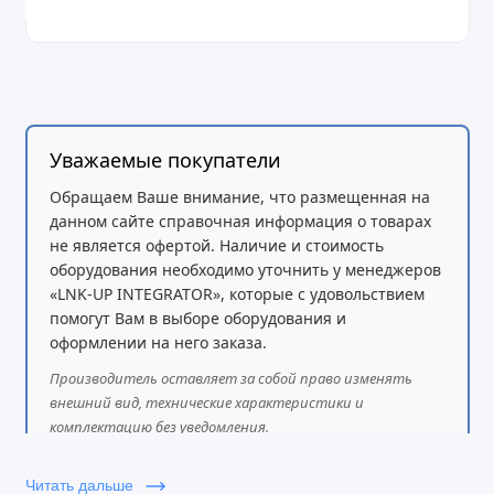
20 функций на странице (всего 2 страницы, до
40 функций)
Подключение до 4-х модулей в каскаде (до 160
дополнительных функциональных клавиш)
BLF, парковка вызовов/перехват, быстрый набор,
Уважаемые покупатели
мониторинг, интерком, передача/переадресация
Обращаем Ваше внимание, что размещенная на
и многое другое
данном сайте справочная информация о товарах
не является офертой. Наличие и стоимость
оборудования необходимо уточнить у менеджеров
«LNK-UP INTEGRATOR», которые с удовольствием
помогут Вам в выборе оборудования и
оформлении на него заказа.
Производитель оставляет за собой право изменять
внешний вид, технические характеристики и
комплектацию без уведомления.
Читать дальше