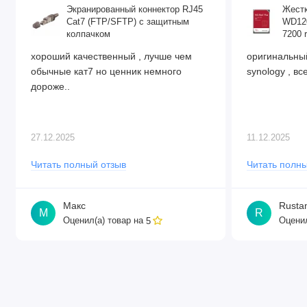
Экранированный коннектор RJ45
Жестк
Cat7 (FTP/SFTP) с защитным
WD120
колпачком
7200 
хороший качественный , лучше чем
оригинальный
обычные кат7 но ценник немного
synology , все
дороже..
27.12.2025
11.12.2025
Читать полный отзыв
Читать полны
Макс
Rusta
М
R
Оценил(а) товар на
Оценил
5