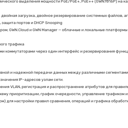
ического выделения мощности PoE/PoE+, PoE++ (GWN7816P) на ка
двойная загрузка, двойное резервирование системных файлов, агр
к, защита портов и DHCP Snooping
ом; GWN.Cloud и GWN Manager — облачные и локальные платформы 
вого трафика
ми коммутаторами через один интерфейс и резервирования функц
ивной и надежной передачи данных между различными сегментами
азначения IP-адресов узлам сети.
ления VLAN, регистрация и распространение атрибутов для прави
хему приоритизации, график очередности, управление трафиком и
упом) для настройки правил сравнения, операций и графика обрабо
несколькими терминалами, в том числе для видеонаблюдения и ви
ети от IPv4 к