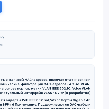
ану
ля
2 тыс. записей MAC-адресов, включая статические и
амические, фильтрация MAC-адресов • 4 тыс. VLAN,
на основе портов, метки VLAN IEEE 802.1Q, Voice VLAN
 Виртуальный интерфейс VLAN • GVRP (в разработке)
Стандарты PoE IEEE 802.3af/at/bt Порты Gigabit 48
ы SFP+ 6 Примечание. Поддерживаются DAC-кабели
длиной ≤ 5 м Макс. мощность на порт PoE 60 Вт (1−8,