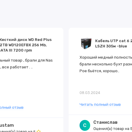
, включая одно- адресную маршрутизацию для удовлетворения вс
v6.
Energy Efficient Ethernet), которая позволяет быстро переходить
Жесткий диск WD Red Plus
Кабель UTP cat 6 
12TB WD120EFBX 256 Mb,
LSZH 305м -blue
ATA III 7200 rpm
тором автоматически регулирует его скорость в зависимости от
Хороший медный полностью
ьный товар , брали для Nas
брали несколько бухт разн
, все работает . ..
Poe бьётся, хорошо..
ей замены (приобретается отдельно) обеспечивает бесперебойную
08.03.2024
5
вентилятора и оповещения о них, автоматическая регулировка ск
Читать полный отзыв
олный отзыв
йства, включая защиту от перегрузки по току и напряжению, защи
Станислав
ustam
С
P) использует два флеш-чипа, чтобы хранить программы загрузки 
Оценил(а) товар на
ценил(а) товар на
5