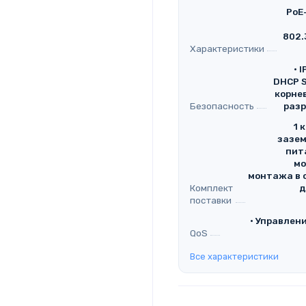
PoE
802.
Характеристики
• 
DHCP S
корне
Безопасность
разр
1 
зазем
пит
мо
монтажа в 
Комплект
д
поставки
• Управлени
QoS
Все характеристики