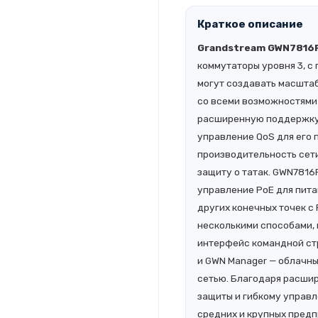
Краткое описание
Grandstream GWN7816
коммутаторы уровня 3, с
могут создавать масшта
со всеми возможностями
расширенную поддержку 
управление QoS для его 
производительность сет
защиту о татак. GWN781
управление PoE для питан
других конечных точек с
несколькими способами,
интерфейс командной ст
и GWN Manager — облачны
сетью. Благодаря расши
защиты и гибкому управ
средних и крупных предп