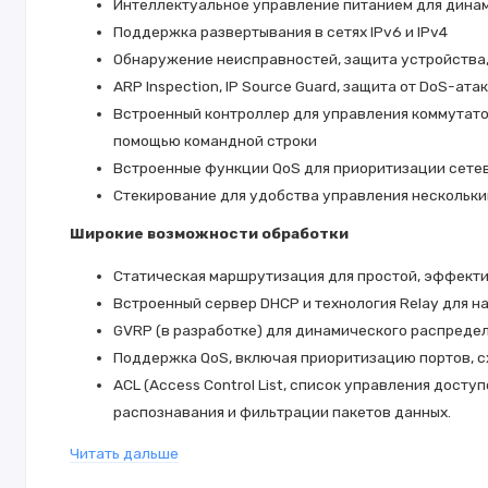
Интеллектуальное управление питанием для динам
Поддержка развертывания в сетях IPv6 и IPv4
Обнаружение неисправностей, защита устройства, 
ARP Inspection, IP Source Guard, защита от DoS-ата
Встроенный контроллер для управления коммутатор
помощью командной строки
Встроенные функции QoS для приоритизации сете
Стекирование для удобства управления нескольки
Широкие возможности обработки
Статическая маршрутизация для простой, эффект
Встроенный сервер DHCP и технология Relay для н
GVRP (в разработке) для динамического распреде
Поддержка QoS, включая приоритизацию портов, с
ACL (Access Control List, список управления дост
распознавания и фильтрации пакетов данных.
IGMP Snooping и MLD Snooping для видеосистем с 
Читать дальше
Поддержка IPv6 и IPv4 для координации перехода с