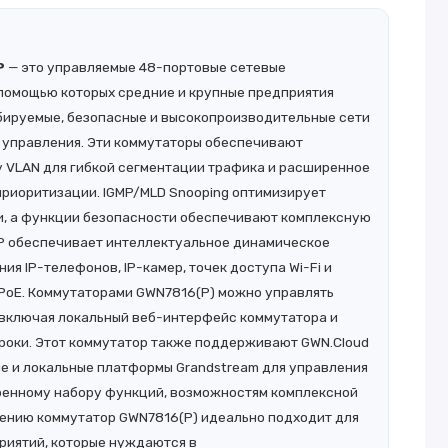
P
— это управляемые 48-портовые сетевые
 помощью которых средние и крупные предприятия
бируемые, безопасные и высокопроизводительные сети
 управления. Эти коммутаторы обеспечивают
VLAN для гибкой сегментации трафика и расширенное
приоритизации. IGMP/MLD Snooping оптимизирует
и, а функции безопасности обеспечивают комплексную
6P обеспечивает интеллектуальное динамическое
ия IP-телефонов, IP-камер, точек доступа Wi-Fi и
 PoE. Коммутаторами GWN7816(P) можно управлять
 включая локальный веб-интерфейс коммутатора и
роки. Этот коммутатор также поддерживают GWN.Cloud
е и локальные платформы Grandstream для управления
ренному набору функций, возможностям комплексной
лению коммутатор GWN7816(P) идеально подходит для
риятий, которые нуждаются в