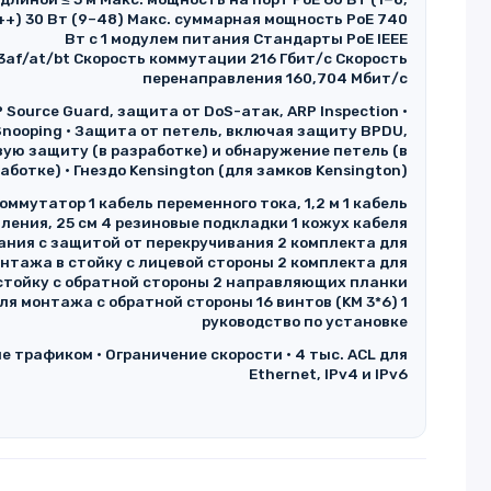
++) 30 Вт (9–48) Макс. суммарная мощность PoE 740
Вт с 1 модулем питания Стандарты PoE IEEE
3af/at/bt Скорость коммутации 216 Гбит/с Скорость
перенаправления 160,704 Мбит/с
IP Source Guard, защита от DoS-атак, ARP Inspection •
nooping • Защита от петель, включая защиту BPDU,
вую защиту (в разработке) и обнаружение петель (в
аботке) • Гнездо Kensington (для замков Kensington)
коммутатор 1 кабель переменного тока, 1,2 м 1 кабель
ления, 25 см 4 резиновые подкладки 1 кожух кабеля
ания с защитой от перекручивания 2 комплекта для
нтажа в стойку с лицевой стороны 2 комплекта для
стойку с обратной стороны 2 направляющих планки
ля монтажа с обратной стороны 16 винтов (KM 3*6) 1
руководство по установке
е трафиком • Ограничение скорости • 4 тыс. ACL для
Ethernet, IPv4 и IPv6