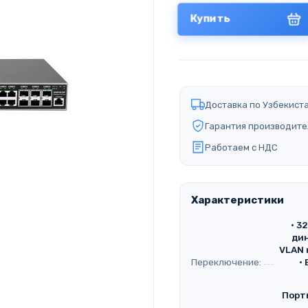
Купить
Доставка по Узбекист
Гарантия производите
Работаем с НДС
Характеристики
• 3
дин
VLAN 
Переключение:
•
Порт