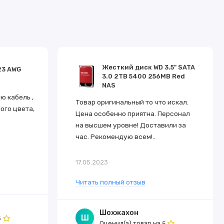
ех требований сети.
 из стандартного режима работы в экономичный режим с
Жесткий диск WD 3.5" SATA
23 AWG
3.0 2TB 5400 256MB Red
NAS
 температуры окружающей среды, снижая
 кабель ,
Товар оригинальный то что искал.
ого цвета,
Цена особенно приятна. Персонал
на высшем уровне! Доставили за
час. Рекомендую всем!..
 работу и защиту от сбоев питания устройства за счет
17.05.2023
орости вентилятора в зависимости от изменений
Читать полный отзыв
ту от перегрева и защиту от скачков напряжения.
Шохжахон
системы, обеспечивать резервную загрузку на
Ш
5
Оценил(а) товар на
5