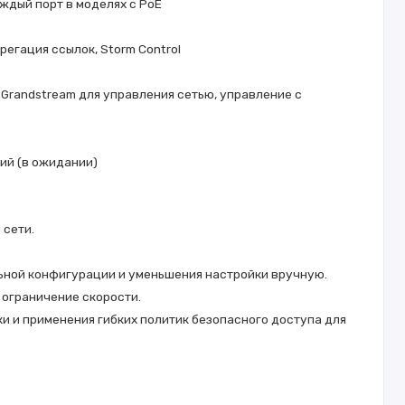
ждый порт в моделях с PoE
егация ссылок, Storm Control
Grandstream для управления сетью, управление с
ий (в ожидании)
 сети.
льной конфигурации и уменьшения настройки вручную.
 ограничение скорости.
тки и применения гибких политик безопасного доступа для
деоконференций.