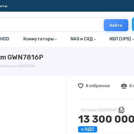
акты
Найти
 HDD
Коммутаторы
NAS и СХД
ИБП (UPS)
am GWN7816P
ndstream GWN7816P
В избранное
В 
Артикул: GWN7816P
13 300 000
с НДС