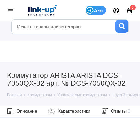
0
Коммутатор ARISTA ARISTA DCS-
7050QX-32 арт. № DCS-7050QX-32
Главная
Коммутаторы
Управляемые коммутаторы
Layer 3 коммут
Описание
Характеристики
Отзывы
0