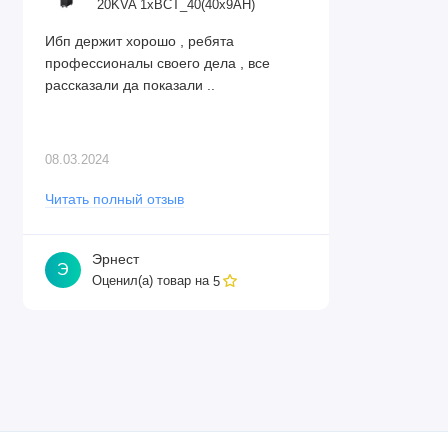
20KVA 1xBCT_40(40x9AH)
Ибп держит хорошо , ребята
профессионалы своего дела , все
рассказали да показали ..
08.03.2024
Читать полный отзыв
Эрнест
Э
Оценил(а) товар на
5