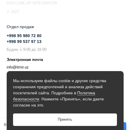
OOO LINK-UP INTEGRATOR
© 2023
Отдел продаж
+998 95 980 72 80
+998 99 537 97 13
Будни, с 9:00 до 18.00
Электронная почта
info@itmir.uz
Поддержка в мессенджере
Мы используем файлы cookie и другие средства
сохранения предпочтений и анализа действий
Будьте в курсе наших новостей!
посетителей сайта. Подробнее в
Политика
безопасности
. Нажмите «Принять», если даете
согласие на это.
Принять
6-FM-28 battery (Батарея 12В/28Ач)
Купить