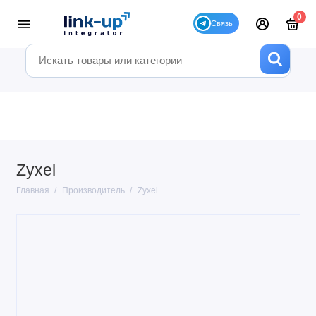
0
Zyxel
Главная
Производитель
Zyxel