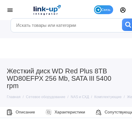
Жесткий диск WD Red Plus 8TB
WD80EFPX 256 Mb, SATA III 5400
rpm
Главная
Сетевое оборудование
NAS и СХД
Комплектующие
Же
Описание
Характеристики
Сопутствующ