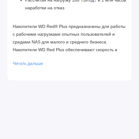
Рассчитан на нагрузку 180 ТБ/год
1
и 1 млн часов
наработки на отказ
Накопители WD Red® Plus предназначены для работы
с рабочими нагрузками опытных пользователей и
средами NAS для малого и среднего бизнеса.
Накопители WD Red Plus обеспечивают скорость и
емкость, необходимые для хранения, защиты и
Читать дальше
совместного использования растущих объемов
данных в NAS-системах среднего размера,
оптимизированных под RAID, с повышенной
энергоэффективностью.