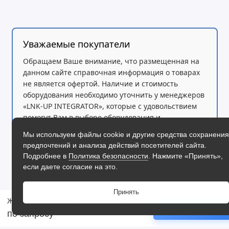
Уважаемые покупатели
Обращаем Ваше внимание, что размещенная на
данном сайте справочная информация о товарах
не является офертой. Наличие и стоимость
оборудования необходимо уточнить у менеджеров
«LNK-UP INTEGRATOR», которые с удовольствием
помогут Вам в выборе оборудования и
оформлении на него заказа.
Мы используем файлы cookie и другие средства сохранения
Производитель оставляет за собой право изменять
предпочтений и анализа действий посетителей сайта.
Подробнее в
Политика безопасности
. Нажмите «Принять»,
внешний вид, технические характеристики и
если даете согласие на это.
комплектацию без уведомления.
Принять
Читать дальше
Жесткий диск WD Red Plus 8TB WD80EFPX 256 Mb, SATA III 5400 rpm
Купить
по запросу