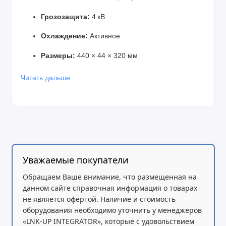
Грозозащита:
4 кВ
Охлаждение:
Активное
Размеры:
440 × 44 × 320 мм
Рабочая температура:
0…+50 °C
Читать дальше
Функции L2:
VLAN: до 4094
Уважаемые покупатели
MAC-адресов: 32K
Обращаем Ваше внимание, что размещенная на
ACL: до 3000
данном сайте справочная информация о товарах
не является офертой. Наличие и стоимость
Резервирование: STP, RSTP, MSTP, ERPS, MRPP
оборудования необходимо уточнить у менеджеров
«LNK-UP INTEGRATOR», которые с удовольствием
Агрегация: до 128 LAG-групп (до 8 портов в