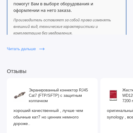
помогут Вам в выборе оборудования и
каждой), LACP
оформлении на него заказа.
Multicast: IGMP v1/v2/v3 Snooping, MVR, Fast-
Производитель оставляет за собой право изменять
leave
внешний вид, технические характеристики и
комплектацию без уведомления.
QoS: 8 очередей, поддержка SP, WRR, DWRR и
их комбинаций
Читать дальше
Отзывы
Функции L3:
Маршруты: 16K
Экранированный коннектор RJ45
Жестк
ARP: 16K
Cat7 (FTP/SFTP) с защитным
WD120
колпачком
7200 
Протоколы: RIP, OSPF, BGP, PIM, MSDP
хороший качественный , лучше чем
оригинальный
обычные кат7 но ценник немного
synology , все
дороже..