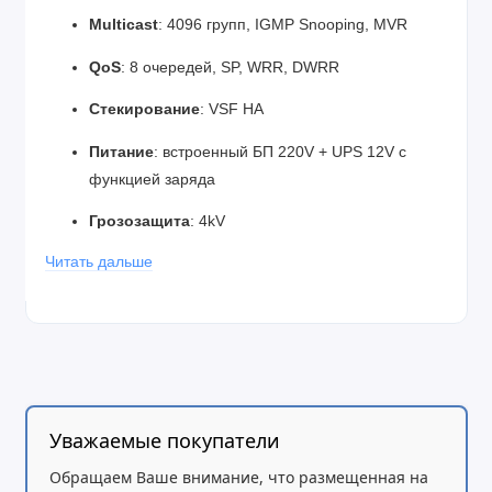
Multicast
: 4096 групп, IGMP Snooping, MVR
QoS
: 8 очередей, SP, WRR, DWRR
Стекирование
: VSF HA
Питание
: встроенный БП 220V + UPS 12V с
функцией заряда
Грозозащита
: 4kV
Читать дальше
Управление
: Web, CLI (Cisco-like), SNMP,
Telnet/SSH
Размеры
: 440 x 44 x 240 мм
Температура
: 0…+50 °C
Уважаемые покупатели
Обращаем Ваше внимание, что размещенная на