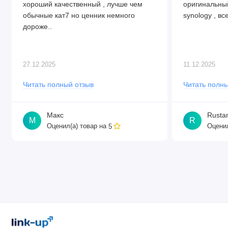
хороший качественный , лучше чем
оригинальный
обычные кат7 но ценник немного
synology , все
дороже..
27.12.2025
11.12.2025
Читать полный отзыв
Читать полны
Макс
Rusta
М
R
Оценил(а) товар на
Оценил
5