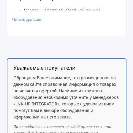
Сервисный порт: ±6 кВ (общий режим)
Читать дальше
Питание: ±6 кВ (общий и дифференциальный
режим)
Размеры (Ш × Г × В):
440 × 207.5 × 43.6 мм
Вес (без упаковки):
2.9 кг
MTBF:
400 000 часов
Гарантия:
5 лет
Сертификация:
CE, FCC
Уважаемые покупатели
Обращаем Ваше внимание, что размещенная на
данном сайте справочная информация о товарах
не является офертой. Наличие и стоимость
оборудования необходимо уточнить у менеджеров
«LNK-UP INTEGRATOR», которые с удовольствием
помогут Вам в выборе оборудования и
оформлении на него заказа.
Производитель оставляет за собой право изменять
внешний вид, технические характеристики и