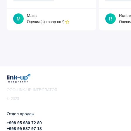
Макс
Rusta
М
R
Оценил(а) товар на
Оценил
5
OOO LINK-UP INTEGRATOR
© 2023
Отдел продаж
+998 95 980 72 80
+998 99 537 97 13