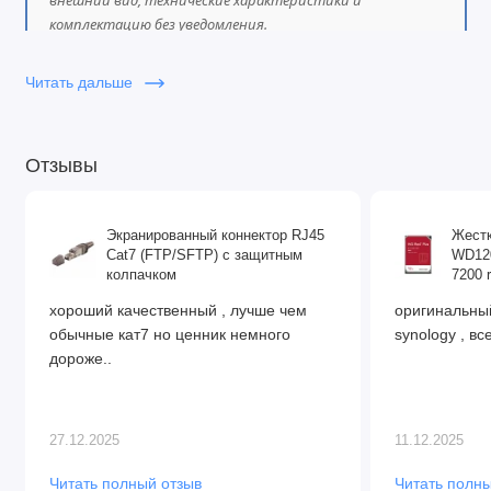
комплектацию без уведомления.
Читать дальше
Отзывы
Экранированный коннектор RJ45
Жестк
Cat7 (FTP/SFTP) с защитным
WD120
колпачком
7200 
хороший качественный , лучше чем
оригинальный
обычные кат7 но ценник немного
synology , все
дороже..
27.12.2025
11.12.2025
Читать полный отзыв
Читать полны