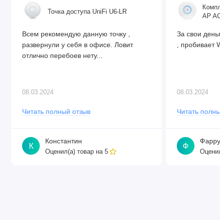
Компл
Точка доступа UniFi U6-LR
AP AC
Всем рекомендую данную точку ,
За свои день
развернули у себя в офисе. Ловит
, пробивает W
отлично перебоев нету...
08.03.2024
08.03.2024
Читать полный отзыв
Читать полны
Константин
Фарру
К
Ф
Оценил(а) товар на
Оценил
5