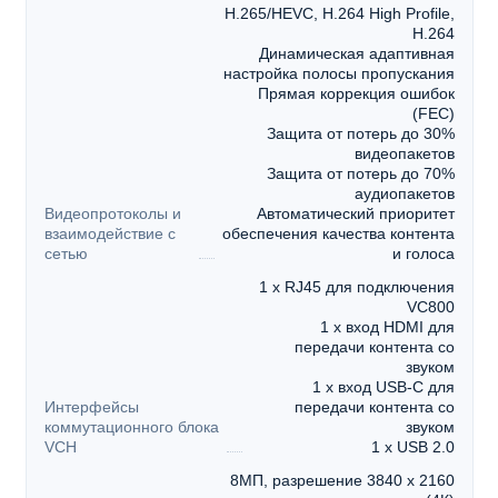
H.265/HEVC, H.264 High Profile,
H.264
Динамическая адаптивная
настройка полосы пропускания
Прямая коррекция ошибок
(FEC)
Защита от потерь до 30%
видеопакетов
Защита от потерь до 70%
аудиопакетов
Видеопротоколы и
Автоматический приоритет
взаимодействие с
обеспечения качества контента
сетью
и голоса
1 x RJ45 для подключения
VC800
1 x вход HDMI для
передачи контента со
звуком
1 x вход USB-C для
Интерфейсы
передачи контента со
коммутационного блока
звуком
VCH
1 x USB 2.0
8МП, разрешение 3840 х 2160