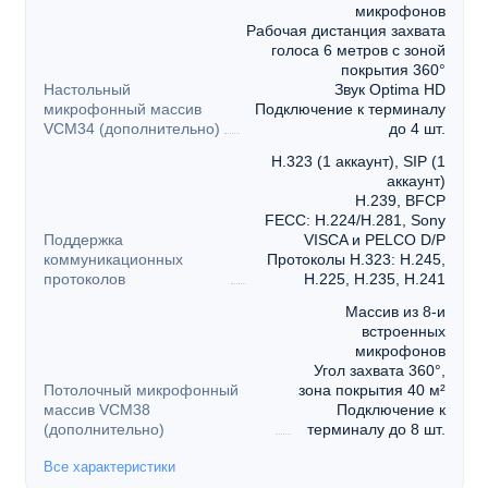
микрофонов
Рабочая дистанция захвата
голоса 6 метров с зоной
покрытия 360°
Настольный
Звук Optima HD
микрофонный массив
Подключение к терминалу
VCM34 (дополнительно)
до 4 шт.
H.323 (1 аккаунт), SIP (1
аккаунт)
H.239, BFCP
FECC: H.224/H.281, Sony
Поддержка
VISCA и PELCO D/P
коммуникационных
Протоколы H.323: H.245,
протоколов
H.225, H.235, H.241
Массив из 8-и
встроенных
микрофонов
Угол захвата 360°,
Потолочный микрофонный
зона покрытия 40 м²
массив VCM38
Подключение к
(дополнительно)
терминалу до 8 шт.
Все характеристики