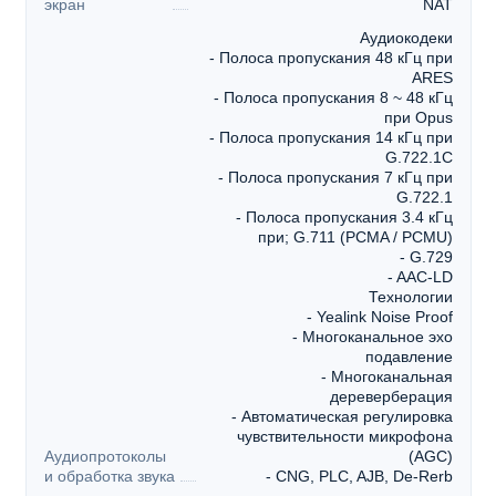
экран
NAT
Аудиокодеки
- Полоса пропускания 48 кГц при
ARES
- Полоса пропускания 8 ~ 48 кГц
при Opus
- Полоса пропускания 14 кГц при
G.722.1C
- Полоса пропускания 7 кГц при
G.722.1
- Полоса пропускания 3.4 кГц
при; G.711 (PCMA / PCMU)
- G.729
- AAC-LD
Технологии
- Yealink Noise Proof
- Многоканальное эхо
подавление
- Многоканальная
дереверберация
- Автоматическая регулировка
чувствительности микрофона
Аудиопротоколы
(AGC)
и обработка звука
- CNG, PLC, AJB, De-Rerb