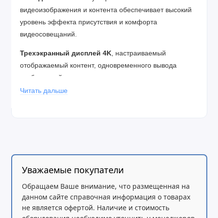
видеоизображения и контента обеспечивает высокий
уровень эффекта присутствия и комфорта
видеосовещаний.
Трехэкранный дисплей 4K
, настраиваемый
отображаемый контент, одновременного вывода
изображений от разных источников или увеличенного
изображения с одного из них.
Читать дальше
Уважаемые покупатели
Обращаем Ваше внимание, что размещенная на
данном сайте справочная информация о товарах
не является офертой. Наличие и стоимость