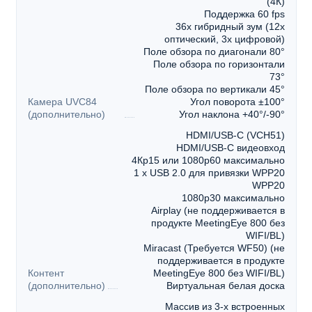
(4К)
Поддержка 60 fps
36х гибридный зум (12x
оптический, 3х цифровой)
Поле обзора по диагонали 80°
Поле обзора по горизонтали
73°
Поле обзора по вертикали 45°
Камера UVC84
Угол поворота ±100°
(дополнительно)
Угол наклона +40°/-90°
HDMI/USB-C (VCH51)
HDMI/USB-C видеовход
4Кp15 или 1080p60 максимально
1 x USB 2.0 для привязки WPP20
WPP20
1080p30 максимально
Airplay (не поддерживается в
продукте MeetingEye 800 без
WIFI/BL)
Miracast (Требуется WF50) (не
поддерживается в продукте
Контент
MeetingEye 800 без WIFI/BL)
(дополнительно)
Виртуальная белая доска
Массив из 3-х встроенных