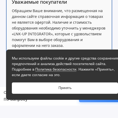
Уважаемые покупатели
Обращаем Ваше внимание, что размещенная на
данном сайте справочная информация о товарах
не является офертой. Наличие и стоимость
оборудования необходимо уточнить у менеджеров
«LNK-UP INTEGRATOR», которые с удовольствием
помогут Вам в выборе оборудования и
оформлении на него заказа.
Производитель оставляет за собой право изменять
Мы используем файлы cookie и другие средства сохранения
внешний вид, технические характеристики и
предпочтений и анализа действий посетителей сайта.
комплектацию без уведомления.
Подробнее в
Политика безопасности
. Нажмите «Принять»,
если даете согласие на это.
Читать дальше
Принять
Струйный цветной принтер Canon i-SENSYS LBP673Cdw
Купить
по запросу
Отзывы
Струйный цветной принтер HP