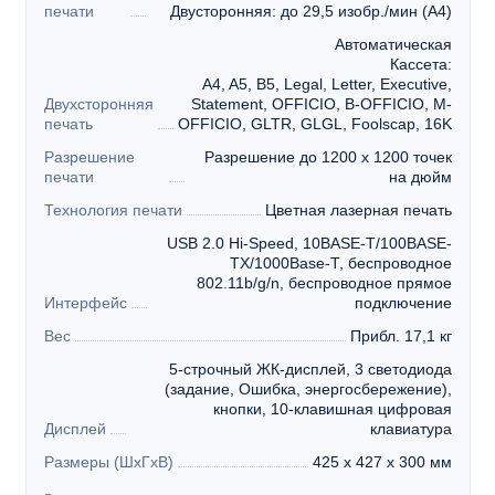
печати
Двусторонняя: до 29,5 изобр./мин (A4)
Автоматическая
Кассета:
A4, A5, B5, Legal, Letter, Executive,
Двухсторонняя
Statement, OFFICIO, B-OFFICIO, M-
печать
OFFICIO, GLTR, GLGL, Foolscap, 16K
Разрешение
Разрешение до 1200 x 1200 точек
печати
на дюйм
Технология печати
Цветная лазерная печать
USB 2.0 Hi-Speed, 10BASE-T/100BASE-
TX/1000Base-T, беспроводное
802.11b/g/n, беспроводное прямое
Интерфейс
подключение
Вес
Прибл. 17,1 кг
5-строчный ЖК-дисплей, 3 светодиода
(задание, Ошибка, энергосбережение),
кнопки, 10-клавишная цифровая
Дисплей
клавиатура
Размеры (ШхГхВ)
425 x 427 x 300 мм