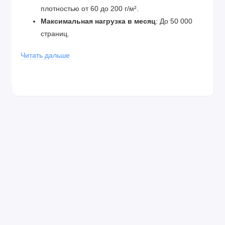
плотностью от 60 до 200 г/м².
Максимальная нагрузка в месяц
: До 50 000
страниц.
Процессор
: 1200 МГц (двухъядерный).
Читать дальше
Память
: 1 Гб.
Гарантия
: 1 год, с возможностью продления до
2 лет.
Подключение
: USB 2.0, Ethernet, Wi-Fi.
Картриджи, входящие в комплект:
Черный (BK)
: 1200 страниц.
Цветные (C, M, Y)
: 1100 страниц каждый.