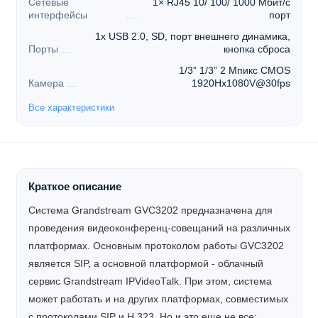
Сетевые
1× RJ45 10/ 100/ 1000 Мбит/с
интерфейсы
порт
1x USB 2.0, SD, порт внешнего динамика,
Порты
кнопка сброса
1/3” 1/3” 2 Мпикс CMOS
Камера
1920Hx1080V@30fps
Все характеристики
Краткое описание
Система Grandstream GVC3202 предназначена для
проведения видеоконференц-совещаний на различных
платформах. Основным протоколом работы GVC3202
является SIP, а основной платформой - облачный
сервис Grandstream IPVideoTalk. При этом, система
может работать и на других платформах, совместимых
с протоколами SIP и H.323. Но и это еще не все: