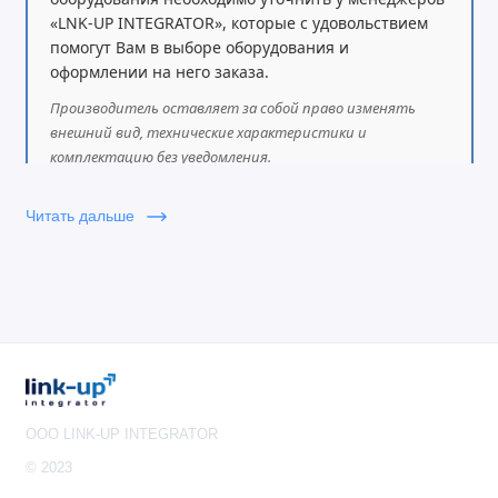
«LNK-UP INTEGRATOR», которые с удовольствием
Особенности
помогут Вам в выборе оборудования и
оформлении на него заказа.
Поддержка Full HD качества
Производитель оставляет за собой право изменять
Поддержка различных протоколов и платформ
внешний вид, технические характеристики и
комплектацию без уведомления.
Простая инсталляция в несколько шагов
Поддержка сервиса Grandstream's IPVideoTalk из
Читать дальше
коробки
Поддержка большинства SIP и H.323 платформ
До 3 участников
Выход на 2 монитора
Камера PTZ с 9x zoom
OOO LINK-UP INTEGRATOR
© 2023