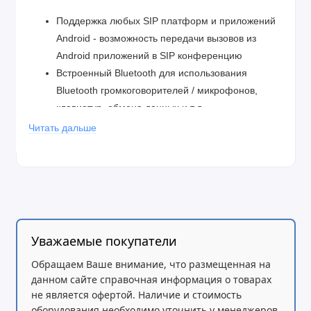
Поддержка любых SIP платформ и приложений
Android - возможность передачи вызовов из
Android приложений в SIP конференцию
Встроенный Bluetooth для использования
Bluetooth громкоговорителей / микрофонов,
клавиатур, обмена данных и т.д.
Поддержка 2 экранов, благодаря 2 HDMI
Читать дальше
выходам
Откройте для себя самые большие скорости
соединений для максимального качества видео
Откройте для себя видео с разрешением до
1080p
Мощное 9-кратное оптическое приближение
Уважаемые покупатели
обеспечивает чёткость видео
Обращаем Ваше внимание, что размещенная на
Показывайте презентации участникам
данном сайте справочная информация о товарах
конференции или просматривайте документы
не является офертой. Наличие и стоимость
оборудования необходимо уточнить у менеджеров