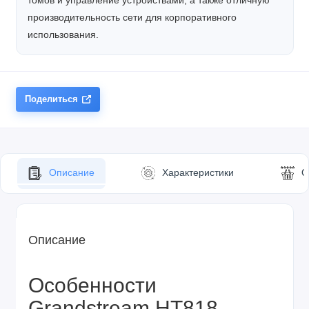
томов и управление устройствами, а также отличную
производительность сети для корпоративного
использования.
Поделиться
Описание
Характеристики
О
Описание
Особенности
Grandstream HT818