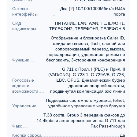
Сетевые
Два (2) 10/100/1000Мбит/с RJ45
интерфейсы
порта
СИД
ПИТАНИЕ, LAN, WAN, ТЕЛЕФОН1,
индикаторы
ТЕЛЕФОН2, ТЕЛЕФОН3, ТЕЛЕФОН 8
Отображение и блокировка Caller ID,
ожидание вызова, flash, слепой или
сопровождаемый перевод вызова,
переадресация, удержание, режим не
Функции
беспокоить, 3-сторонняя конференция
G.711 с Прил. I (PLC) и Прил. II
(VAD/CNG), G.723.1, G.729A/B, G.726,
Голосовые
iLBC, OPUS, Динамический буфер
кодеки и
дрожания опорной частоты,
возможности
продвинутая компенсация эхо линии
Поддержка системного журнала, telnet,
Управление
удалённое управление через браузер
T.38 соотв. Group 3 передача факсов до
14.4kpbs и автопереключение на G.711 для
Факс
Fax Pass-through
Кнопка сброса
Да