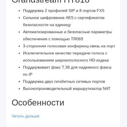
Поддержка 2 профилей SIP и 8 портов FXS
Сильное шифрование AES с сертификатом
безопасности на единицу
Автоматизированные и безопасные параметры
обеспечения с помощью TR069
3-сторонняя голосовая конференц-связь на порт
Исключительное качество передачи голоса с
использованием широкополосного HD-кодека
Поддерживает факс T.38 для надежного факса
по IP
Поддержка двух гигабитных сетевых портов
Высокопроизводительный маршрутизатор NAT
Особенности
Grandstream HT818
Читать дальше
Поддержка 2 профилей SIP и 8 портов FXS