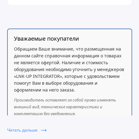
Сильное шифрование AES с сертификатом
безопасности на единицу
Автоматизированные и безопасные параметры
обеспечения с помощью TR069
3-сторонняя голосовая конференц-связь на порт
Уважаемые покупатели
Исключительное качество передачи голоса с
Обращаем Ваше внимание, что размещенная на
использованием широкополосного HD-кодека
данном сайте справочная информация о товарах
Поддерживает факс T.38 для надежного факса
не является офертой. Наличие и стоимость
по IP
оборудования необходимо уточнить у менеджеров
Поддержка двух гигабитных сетевых портов
«LNK-UP INTEGRATOR», которые с удовольствием
Высокопроизводительный маршрутизатор NAT
помогут Вам в выборе оборудования и
оформлении на него заказа.
Производитель оставляет за собой право изменять
внешний вид, технические характеристики и
комплектацию без уведомления.
Читать дальше