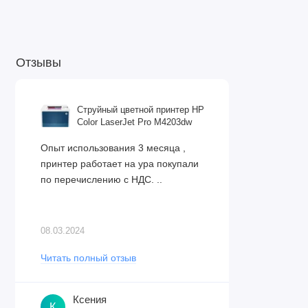
1 печатающая головка
Кабель питания
Отзывы
Стартовые чернила
Руководства и инструкции
Струйный цветной принтер HP
Уведомление PosterArtist WEB
Color LaserJet Pro M4203dw
Опыт использования 3 месяца ,
принтер работает на ура покупали
по перечислению с НДС. ..
Программное обеспечение:
ПО доступно для загрузки с официального сайта C
08.03.2024
Читать полный отзыв
Дополнительно приобретаемые аксессуары:
Ксения
Держатель рулона 2/3":
RH2-46
К