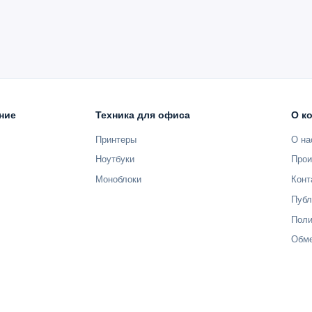
ние
Техника для офиса
О к
Принтеры
О на
 / 2700
(160 мл / 330 мл / 700 мл)
Ноутбуки
Прои
Моноблоки
Конт
Публ
Поли
Обме