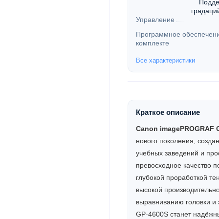
Подде
градаци
Управление
Программное обеспечени
комплекте
Все характеристики
Краткое описание
Canon imagePROGRAF G
нового поколения, созда
учебных заведений и пр
превосходное качество 
глубокой проработкой те
высокой производительно
выравниванию головки и 
GP-4600S станет надёжн