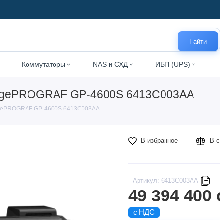
Найти
Коммутаторы
NAS и СХД
ИБП (UPS)
agePROGRAF GP-4600S 6413C003AA
gePROGRAF GP-4600S 6413C003AA
В избранное
В с
Артикул: 6413C003AA
49 394 400
с НДС