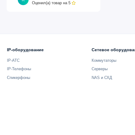
Оценил(а) товар на
5
Блок рулона:
RU-43
Расходные материалы:
IP-оборудование
Сетевое оборудова
Чернила:
IP-АТС
Коммутаторы
Матовый чёрный, оранжевый:
PFI-2100 / 2300
IP-Телефоны
Серверы
Прочие цвета:
PFI-3100 / 3300 / 3700
Спикерфоны
NAS и СХД
Печатающая головка:
PF-10
Нож резака:
CT-07
Картридж обслуживания:
MC-30