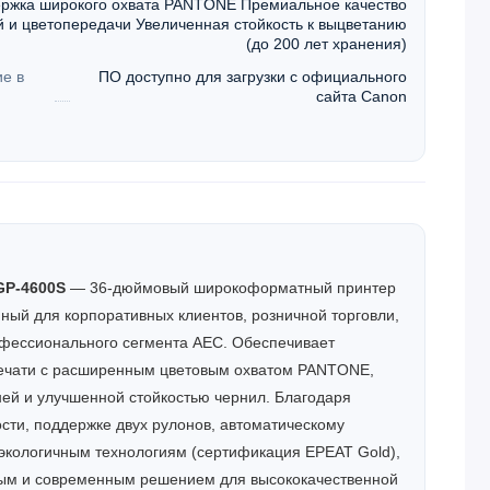
ржка широкого охвата PANTONE Премиальное качество
й и цветопередачи Увеличенная стойкость к выцветанию
(до 200 лет хранения)
е в
ПО доступно для загрузки с официального
сайта Canon
P-4600S
— 36-дюймовый широкоформатный принтер
нный для корпоративных клиентов, розничной торговли,
офессионального сегмента AEC. Обеспечивает
печати с расширенным цветовым охватом PANTONE,
ней и улучшенной стойкостью чернил. Благодаря
сти, поддержке двух рулонов, автоматическому
экологичным технологиям (сертификация EPEAT Gold),
ым и современным решением для высококачественной