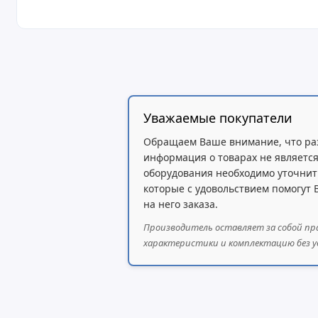
Автоматическое выравнивание печатающей г
Поддержка работы с двумя рулонами
Экологичность:
Сертификация
EPEAT Gold
Уважаемые покупатели
Энергоэффективность
Обращаем Ваше внимание, что ра
Бесшумная работа
информация о товарах не является
оборудования необходимо уточнит
Без пенополистирольной упаковки
которые с удовольствием помогут
на него заказа.
Производитель оставляет за собой пр
характеристики и комплектацию без у
Комплект поставки:
Принтер
Подставка