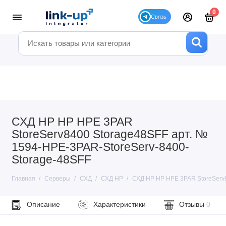
0
СХД HP HP HPE 3PAR
StoreServ8400 Storage48SFF арт. №
1594-HPE-3PAR-StoreServ-8400-
Storage-48SFF
Главная
Серверы
СХД
СХД HP
СХД HP HP HPE 3PAR StoreServ8
Описание
Характеристики
Отзывы
0