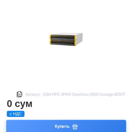
Артикул: 1594-HPE-3PAR-StoreServ-8400-Storage-48SFF
0 сум
с НДС
Купить