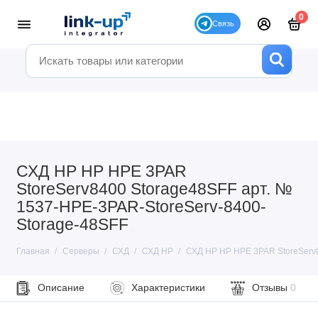
0
СХД HP HP HPE 3PAR
StoreServ8400 Storage48SFF арт. №
1537-HPE-3PAR-StoreServ-8400-
Storage-48SFF
Главная
Серверы
СХД
СХД HP
СХД HP HP HPE 3PAR StoreServ8
Описание
Характеристики
Отзывы
0