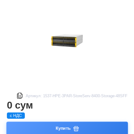
Артикул: 1537-HPE-3PAR-StoreServ-8400-Storage-48SFF
0 сум
с НДС
Купить