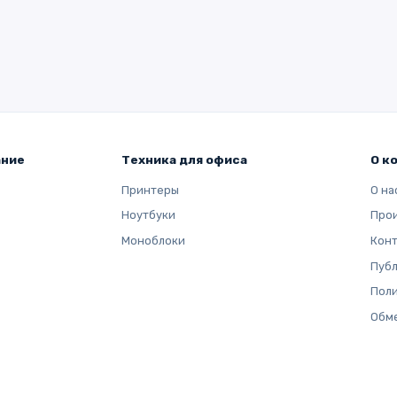
ание
Техника для офиса
О к
Принтеры
О на
Ноутбуки
Про
Моноблоки
Кон
Публ
Поли
Обме