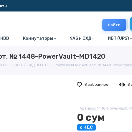
акты
Найти
 HDD
Коммутаторы
NAS и СХД
ИБП (UPS)
рт. № 1448-PowerVault-MD1420
и DELL JBOD
СХД DELL DELL PowerVault MD1420 арт. № 1448-PowerVaul
В избранное
В 
Артикул: 1448-PowerVault-
0 сум
с НДС