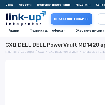
О нас
Новости
Полезная информация
Лицензии
Конт
КАТАЛОГ ТОВАРОВ
Акции
Техника для офиса
Жесткие диски /
СХД DELL DELL PowerVault MD1420 а
Главная
Серверы
СХД
СХД DELL PowerVault
Дисковые полк