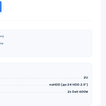
ану
ля
2U
noHDD (до 24 HDD 2.5")
2x Dell 600W