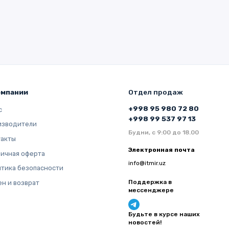
омпании
Отдел продаж
+998 95 980 72 80
с
+998 99 537 97 13
изводители
Будни, с 9:00 до 18.00
такты
Электронная почта
ичная оферта
info@itmir.uz
тика безопасности
Поддержка в
н и возврат
мессенджере
Будьте в курсе наших
новостей!