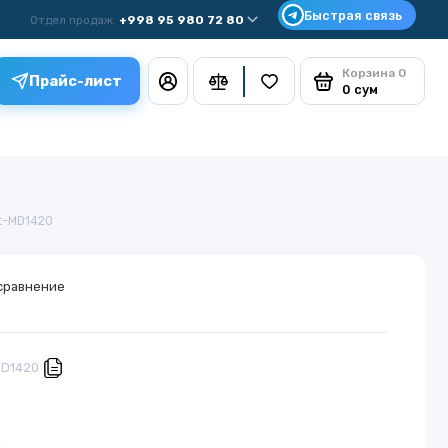
Отдел продаж
+998 95 980 72 80
Корзина
0
Прайс-лист
0 сум
t-MD1420
сравнение
MD1420