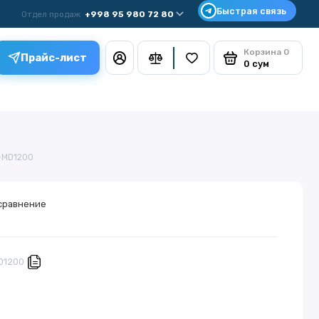
Отдел продаж
+998 95 980 72 80
Корзина
0
Прайс-лист
0 сум
t-MD1200
сравнение
D1200