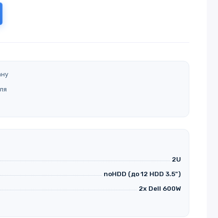
ану
ля
2U
noHDD (до 12 HDD 3.5")
2x Dell 600W