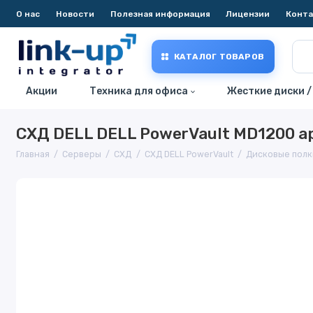
О нас
Новости
Полезная информация
Лицензии
Конт
КАТАЛОГ ТОВАРОВ
Акции
Техника для офиса
Жесткие диски /
СХД DELL DELL PowerVault MD1200 а
Главная
Серверы
СХД
СХД DELL PowerVault
Дисковые полк