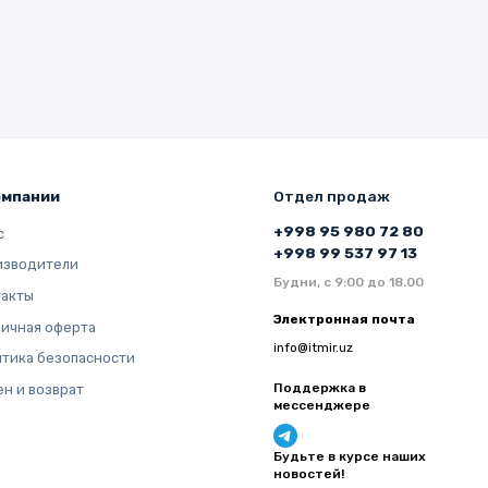
омпании
Отдел продаж
+998 95 980 72 80
с
+998 99 537 97 13
изводители
Будни, с 9:00 до 18.00
такты
Электронная почта
ичная оферта
info@itmir.uz
тика безопасности
Поддержка в
н и возврат
мессенджере
Будьте в курсе наших
новостей!