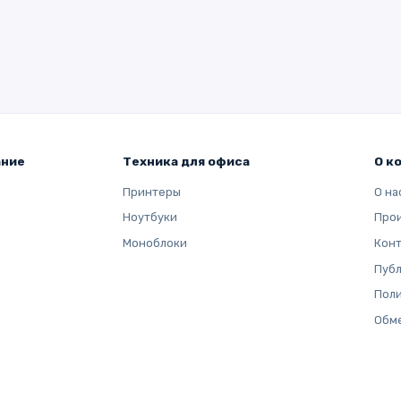
ание
Техника для офиса
О к
Принтеры
О на
Ноутбуки
Про
Моноблоки
Кон
Публ
Поли
Обме