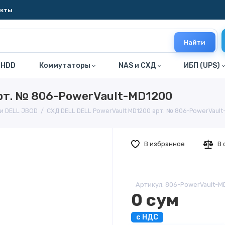
акты
Найти
 HDD
Коммутаторы
NAS и СХД
ИБП (UPS)
рт. № 806-PowerVault-MD1200
и DELL JBOD
СХД DELL DELL PowerVault MD1200 арт. № 806-PowerVaul
В избранное
В 
Артикул: 806-PowerVault-M
0 сум
с НДС