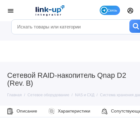
Сетевой RAID-накопитель Qnap D2
(Rev. B)
Главная
Сетевое оборудование
NAS и СХД
Система хранения да
Описание
Характеристики
Сопутствующ