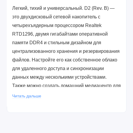
Легкий, тихий и универсальный. D2 (Rev. B) —
это двухдисковый сетевой накопитель с
четырехъядерным процессором Realtek
RTD1296, двумя гигабайтами оперативной
памяти DDR4 и стильным дизайном для
централизованного хранения и резервирования
файлов. Настройте его как собственное облако
для удаленного доступа и синхронизации
данных между несколькими устройствами.
Также можно создать домашний медиацентр для
удобного обращения к вашим фотографиям,
Читать дальше
музыке и видеозаписям.