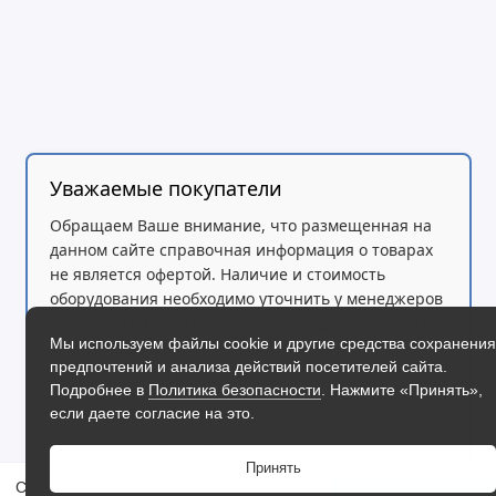
Компактный D2 (Rev. B) хорошо впишется в любой
Уважаемые покупатели
первоначальной настройки поможет легко ввести 
Обращаем Ваше внимание, что размещенная на
данном сайте справочная информация о товарах
не является офертой. Наличие и стоимость
оборудования необходимо уточнить у менеджеров
«LNK-UP INTEGRATOR», которые с удовольствием
Мы используем файлы cookie и другие средства сохранения
помогут Вам в выборе оборудования и
предпочтений и анализа действий посетителей сайта.
оформлении на него заказа.
Подробнее в
Политика безопасности
. Нажмите «Принять»,
Производитель оставляет за собой право изменять
если даете согласие на это.
внешний вид, технические характеристики и
Эффективное охлажде
комплектацию без уведомления.
Принять
Сетевой RAID-накопитель Qnap D2 (Rev. B)