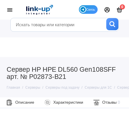
0
Сервер HP HPE DL560 Gen108SFF
арт. № P02873-B21
Главная
Серверы
Серверы под задачу
Серверы для 1С
Сервер
Описание
Характеристики
Отзывы
0