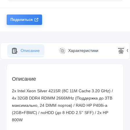
Поделиться
Описание
Характеристики
О
Описание
2x Intel Xeon Silver 4215R (8C 11M Cache 3.20 GHz) /
4x 32GB DDR4 RDIMM 2666MHz (Поддержка до 3TB
максимально, 24 DIMM портов) / RAID HP P408i-a
(2GB+FBWC) / noHDD (до 8 HDD 2.5'' SFF) / 2x HP
800W