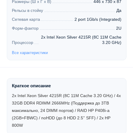
Размеры (Ш х Г х В)
446 x 730 x 87
Рельсы в стойку
Да
Сетевая карта
2 port 1Gb/s (Integrated)
Форм-фактор
2U
2x Intel Xeon Silver 4215R (8C 11M Cache
Процессор
3.20 GHz)
Все характеристики
Краткое описание
2x Intel Xeon Silver 4215R (8C 11M Cache 3.20 GHz) / 4x
32GB DDR4 RDIMM 2666MHz (Поддержка до 3TB
максимально, 24 DIMM портов) / RAID HP P408i-a
(2GB+FBWC) / noHDD (до 8 HDD 2.5'' SFF) / 2x HP
800W