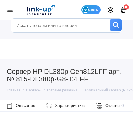
0
Сервер HP DL380p Gen812LFF арт.
№ 815-DL380p-G8-12LFF
Главная
Серверы
Готовые решения
Терминальный сервер (RDP/V
Описание
Характеристики
Отзывы
0