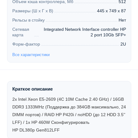
Объем кэша контроллера, Мб
512
Размеры (Ш х Г х В)
445 x 749 x 87
Рельсы в стойку
Нет
Сетевая
Integrated Network Interface controller HP
карта
2 port 10Gb SFP+
Форм-фактор
2U
Все характеристики
Краткое описание
2x Intel Xeon E5-2609 (4C 10M Cache 2.40 GHz) / 16GB
DDR3 1333MHz (Поддержка до 384GB максимально, 24
DIMM портов) / RAID HP P420i / noHDD (до 12 HDD 3.5''
LFF) / 1x HP 460W
Сконфигурировать
HP DL380p Gen812LFF