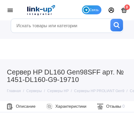
0
Сервер HP DL160 Gen98SFF арт. №
1451-DL160-G9-19710
Главная
Серверы
Серверы HP
Серверы HP PROLIANT Gen9
Се
Описание
Характеристики
Отзывы
0