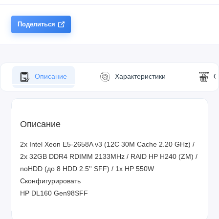
Поделиться
Описание
Характеристики
О
Описание
2x Intel Xeon E5-2658A v3 (12C 30M Cache 2.20 GHz) /
2x 32GB DDR4 RDIMM 2133MHz / RAID HP H240 (ZM) /
noHDD (до 8 HDD 2.5'' SFF) / 1x HP 550W
Сконфигурировать
HP DL160 Gen98SFF